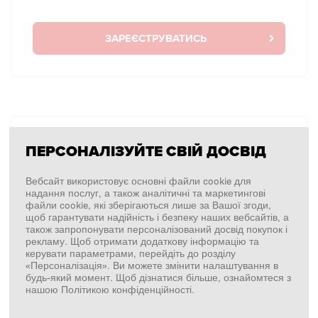
ЗАРЕЄСТРУВАТИСЬ
БЕЗ АВТОРИЗАЦІЇ
ПЕРСОНАЛІЗУЙТЕ СВІЙ ДОСВІД
Я хочу зробити замовлення один раз без
авторизації.
Вебсайт використовує основні файли cookie для
надання послуг, а також аналітичні та маркетингові
файли cookie, які зберігаються лише за Вашої згоди,
щоб гарантувати надійність і безпеку наших вебсайтів, а
також запропонувати персоналізований досвід покупок і
ПОКУПКИ БЕЗ ВХОДУ У СИСТЕМУ
рекламу. Щоб отримати додаткову інформацію та
керувати параметрами, перейдіть до розділу
«Персоналізація». Ви можете змінити налаштування в
будь-який момент. Щоб дізнатися більше, ознайомтеся з
нашою Політикою конфіденційності.