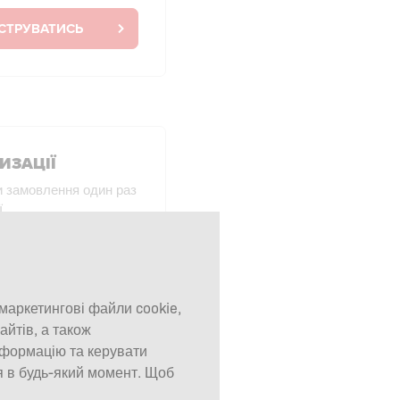
СТРУВАТИСЬ
ИЗАЦІЇ
и замовлення один раз
ї.
 БЕЗ ВХОДУ У
ИСТЕМУ
 маркетингові файли cookie,
айтів, а також
нформацію та керувати
я в будь-який момент. Щоб