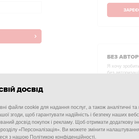
ЗАРЕЄ
БЕЗ АВТОР
Я хочу зробит
без авторизаці
СВІЙ ДОСВІД
ПОКУПКИ
С
ні файли cookie для надання послуг, а також аналітичні та
шої згоди, щоб гарантувати надійність і безпеку наших вебс
ваний досвід покупок і рекламу. Щоб отримати додаткову і
 розділу «Персоналізація». Ви можете змінити налаштуванн
еся з нашою Політикою конфіденційності.