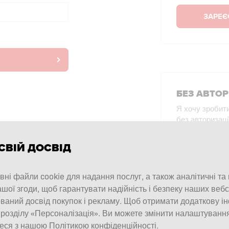
ЗАРЕЄ
БЕЗ АВТОР
Я хочу зробит
без авторизаці
СВІЙ ДОСВІД
ПОКУПКИ
С
ні файли cookie для надання послуг, а також аналітичні та
шої згоди, щоб гарантувати надійність і безпеку наших вебс
ваний досвід покупок і рекламу. Щоб отримати додаткову і
 розділу «Персоналізація». Ви можете змінити налаштуванн
еся з нашою Політикою конфіденційності.