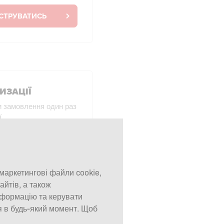
СТРУВАТИСЬ
ИЗАЦІЇ
и замовлення один раз
ї.
 БЕЗ ВХОДУ У
ИСТЕМУ
 маркетингові файли cookie,
айтів, а також
нформацію та керувати
я в будь-який момент. Щоб