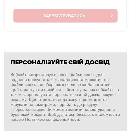
ЗАРЕЄСТРУВАТИСЬ
БЕЗ АВТОРИЗАЦІЇ
ПЕРСОНАЛІЗУЙТЕ СВІЙ ДОСВІД
Я хочу зробити замовлення один раз без
авторизації.
Вебсайт використовує основні файли cookie для
надання послуг, а також аналітичні та маркетингові
файли cookie, які зберігаються лише за Вашої згоди,
щоб гарантувати надійність і безпеку наших вебсайтів, а
також запропонувати персоналізований досвід покупок і
ПОКУПКИ БЕЗ ВХОДУ У СИСТЕМУ
рекламу. Щоб отримати додаткову інформацію та
керувати параметрами, перейдіть до розділу
«Персоналізація». Ви можете змінити налаштування в
будь-який момент. Щоб дізнатися більше, ознайомтеся з
нашою Політикою конфіденційності.