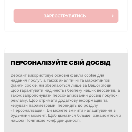
ЗАРЕЄСТРУВАТИСЬ
БЕЗ АВТОРИЗАЦІЇ
ПЕРСОНАЛІЗУЙТЕ СВІЙ ДОСВІД
Я хочу зробити замовлення один раз без
авторизації.
Вебсайт використовує основні файли cookie для
надання послуг, а також аналітичні та маркетингові
файли cookie, які зберігаються лише за Вашої згоди,
щоб гарантувати надійність і безпеку наших вебсайтів, а
також запропонувати персоналізований досвід покупок і
ПОКУПКИ БЕЗ ВХОДУ У СИСТЕМУ
рекламу. Щоб отримати додаткову інформацію та
керувати параметрами, перейдіть до розділу
«Персоналізація». Ви можете змінити налаштування в
будь-який момент. Щоб дізнатися більше, ознайомтеся з
нашою Політикою конфіденційності.