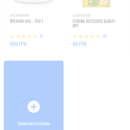
SFD NUTRITION
ALLNUTRITION
КРЕАТИН HCL - 250 Г
FITKING DELICIOUS ВАФЛІ -
80Г
82
207
999 ГРН
99 ГРН
Завантажити більше