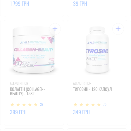
1 799 ГРН
39 ГРН
ALLNUTRITION
ALLNUTRITION
КОЛАГЕН (COLLAGEN-
ТИРОЗИН - 120 КАПСУЛ
BEAUTY) - 158 Г
37
75
399 ГРН
349 ГРН