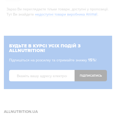
Зараз Ви переглядаєте тільки товари, доступні у пропозиції.
Тут Ви знайдете
недоступні товари виробника Animal
.
БУДЬТЕ В КУРСІ УСІХ ПОДІЙ З
ALLNUTRITION!
Підпишіться на розсилку та отримайте знижку
15%
!
ПІДПИСАТИСЬ
ALLNUTRITION.UA