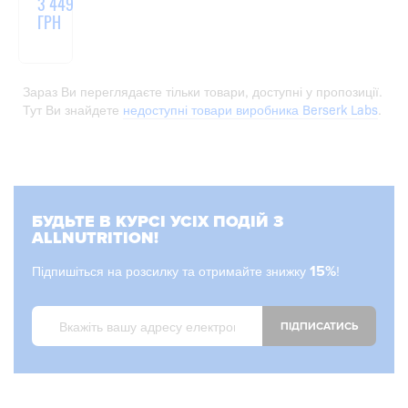
3 449
ГРН
Зараз Ви переглядаєте тільки товари, доступні у пропозиції.
Тут Ви знайдете
недоступні товари виробника Berserk Labs
.
БУДЬТЕ В КУРСІ УСІХ ПОДІЙ З
ALLNUTRITION!
Підпишіться на розсилку та отримайте знижку
15%
!
ПІДПИСАТИСЬ