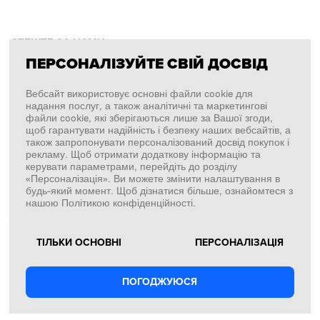
СТЕЖТЕ ЗА НАМИ
ПЕРСОНАЛІЗУЙТЕ СВІЙ ДОСВІД
Facebook
Вебсайт використовує основні файли cookie для
надання послуг, а також аналітичні та маркетингові
Instagram
файли cookie, які зберігаються лише за Вашої згоди,
щоб гарантувати надійність і безпеку наших вебсайтів, а
Copyright © 2026
SFD S. A.
також запропонувати персоналізований досвід покупок і
рекламу. Щоб отримати додаткову інформацію та
керувати параметрами, перейдіть до розділу
«Персоналізація». Ви можете змінити налаштування в
будь-який момент. Щоб дізнатися більше, ознайомтеся з
ПЛАТЕЖІ ОБРОБЛЯЄ
нашою Політикою конфіденційності.
ТІЛЬКИ ОСНОВНІ
ПЕРСОНАЛІЗАЦІЯ
ПОГОДЖУЮСЯ