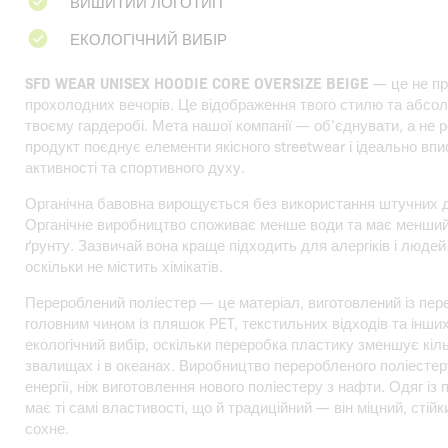
ВИШИТИЙ ЛОГОТИП
ЕКОЛОГІЧНИЙ ВИБІР
SFD WEAR UNISEX HOODIE CORE OVERSIZE BEIGE
— це не пр
прохолодних вечорів. Це відображення твого стилю та абсол
твоєму гардеробі. Мета нашої компанії — об’єднувати, а не 
продукт поєднує елементи якісного streetwear і ідеально впи
активності та спортивного духу.
Органічна бавовна вирощується без використання штучних д
Органічне виробництво споживає менше води та має менший
ґрунту. Зазвичай вона краще підходить для алергіків і людей
оскільки не містить хімікатів.
Перероблений поліестер — це матеріал, виготовлений із пер
головним чином із пляшок PET, текстильних відходів та інши
екологічний вибір, оскільки переробка пластику зменшує кіль
звалищах і в океанах. Виробництво переробленого поліесте
енергії, ніж виготовлення нового поліестеру з нафти. Одяг із
має ті самі властивості, що й традиційний — він міцний, сті
сохне.