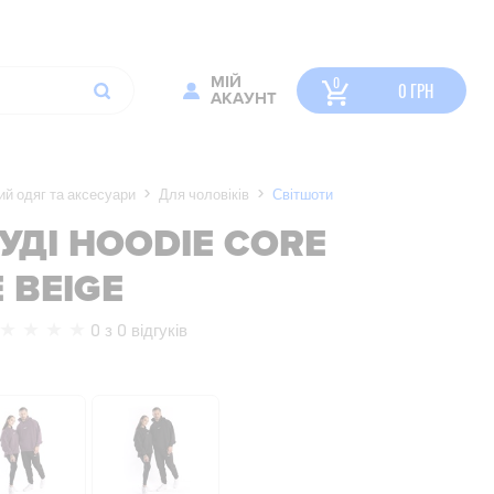
МІЙ
0
ГРН
АКАУНТ
й одяг та аксесуари
Для чоловіків
Світшоти
УДІ HOODIE CORE
 BEIGE
0 з 0 відгуків