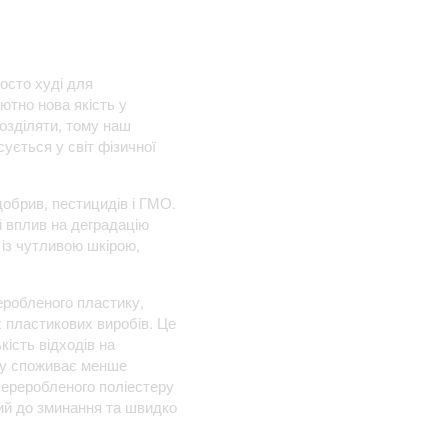
осто худі для
ютно нова якість у
розділяти, тому наш
сується у світ фізичної
обрив, пестицидів і ГМО.
 вплив на деградацію
 із чутливою шкірою,
еробленого пластику,
х пластикових виробів. Це
кість відходів на
ру споживає менше
 переробленого поліестеру
йкий до зминання та швидко