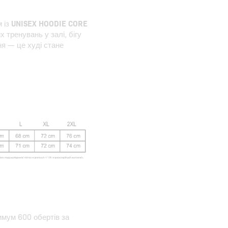
м із
UNISEX HOODIE CORE
х тренувань у залі, бігу
ня — це худі стане
имум 600 обертів за