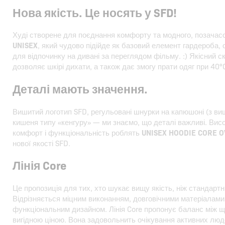
Нова якість. Це носять у SFD!
Худі створене для поєднання комфорту та модного, позачасо
UNISEX
, який чудово підійде як базовий елемент гардероба,
для відпочинку на дивані за переглядом фільму. :) Якісний 
дозволяє шкірі дихати, а також дає змогу прати одяг при 40°
Деталі мають значення.
Вишитий логотип SFD, регульовані шнурки на капюшоні (з в
кишеня типу «кенгуру» — ми знаємо, що деталі важливі. Висо
комфорт і функціональність роблять
UNISEX HOODIE CORE O
нової якості SFD.
Лінія Core
Це пропозиція для тих, хто шукає вищу якість, ніж стандартн
Відрізняється міцним виконанням, довговічними матеріалами
функціональним дизайном. Лінія Core пропонує баланс між 
вигідною ціною. Вона задовольнить очікування активних людей