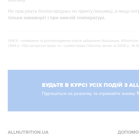
Не прасувати безпосередньо по принту/вишивці, а якщо по
тільки навиворіт і при нижчій температурі.
УВАГА - копіювання та розповсюдження описів заборонено Магазином. Allnutrition
1994 р. «Про авторське право та - суміжні права (Законод. вісник за 2006 р., № 90, 
БУДЬТЕ В КУРСІ УСІХ ПОДІЙ З AL
Підпишіться на розсилку та отримайте знижку
ALLNUTRITION.UA
ДОПОМО