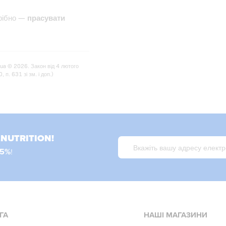
трібно —
прасувати
.ua © 2026. Закон від 4 лютого
п. 631 зі зм. і доп.)
LNUTRITION!
15%
!
ГА
НАШІ МАГАЗИНИ