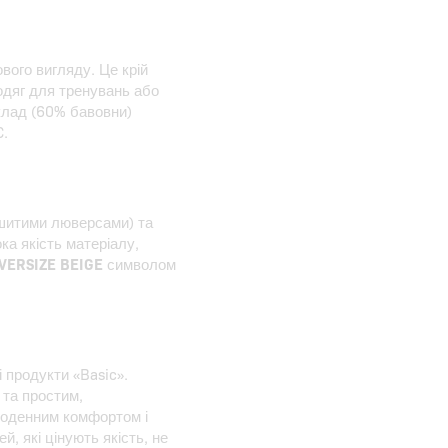
вого вигляду. Це крій
 одяг для тренувань або
склад (60% бавовни)
C.
ишитими люверсами) та
ка якість матеріалу,
VERSIZE BEIGE
символом
і продукти «Basic».
 та простим,
щоденним комфортом і
, які цінують якість, не