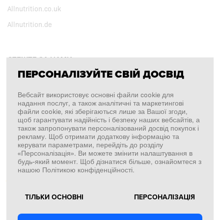
Allnutrition.co.uk
Allnutrition.de
СТЕЖТЕ ЗА НАМИ
ПЕРСОНАЛІЗУЙТЕ СВІЙ ДОСВІД
Facebook
Вебсайт використовує основні файли cookie для
надання послуг, а також аналітичні та маркетингові
Instagram
файли cookie, які зберігаються лише за Вашої згоди,
щоб гарантувати надійність і безпеку наших вебсайтів, а
Copyright © 2026
SFD S. A.
також запропонувати персоналізований досвід покупок і
рекламу. Щоб отримати додаткову інформацію та
керувати параметрами, перейдіть до розділу
«Персоналізація». Ви можете змінити налаштування в
будь-який момент. Щоб дізнатися більше, ознайомтеся з
ПЛАТЕЖІ ОБРОБЛЯЄ
нашою Політикою конфіденційності.
ТІЛЬКИ ОСНОВНІ
ПЕРСОНАЛІЗАЦІЯ