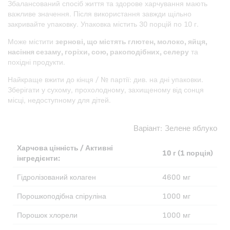
Збалансований спосіб життя та здорове харчування мають
важливе значення. Після використання завжди щільно
закривайте упаковку. Упаковка містить 30 порцій по 10 г.
Може містити
зернові, що містять глютен, молоко, яйця,
насіння сезаму, горіхи, сою, ракоподібних, селеру
та
похідні продукти.
Найкраще вжити до кінця / № партії: див. на дні упаковки.
Зберігати у сухому, прохолодному, захищеному від сонця
місці, недоступному для дітей.
Варіант:
Зелене яблуко
Харчова цінність / Активні
10 г (1 порція)
інгредієнти:
Гідролізований колаген
4600 мг
Порошкоподібна спіруліна
1000 мг
Порошок хлорели
1000 мг