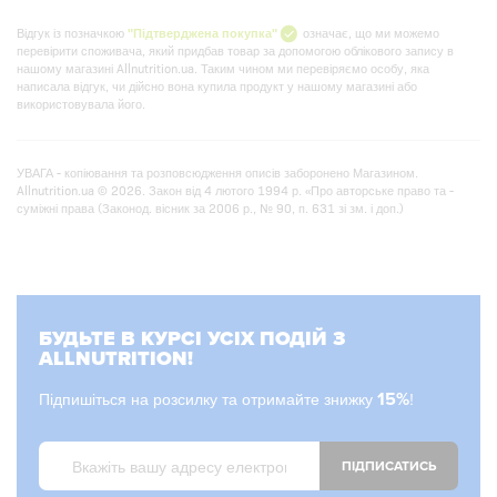
Відгук із позначкою
"Підтверджена покупка"
означає, що ми можемо
перевірити споживача, який придбав товар за допомогою облікового запису в
нашому магазині Allnutrition.ua. Таким чином ми перевіряємо особу, яка
написала відгук, чи дійсно вона купила продукт у нашому магазині або
використовувала його.
УВАГА - копіювання та розповсюдження описів заборонено Магазином.
Allnutrition.ua © 2026. Закон від 4 лютого 1994 р. «Про авторське право та -
суміжні права (Законод. вісник за 2006 р., № 90, п. 631 зі зм. і доп.)
БУДЬТЕ В КУРСІ УСІХ ПОДІЙ З
ALLNUTRITION!
Підпишіться на розсилку та отримайте знижку
15%
!
ПІДПИСАТИСЬ