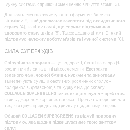
імунну системи, сприяючи зменшенню відчуття втоми [3].
Для комплексного захисту клітин формулу збагачено
вітаміном E, який
допомагає захистити від оксидативного
стресу
[4], та вітаміном A,
що сприяє підтриманню
здорового стану шкіри
[5]. Також додано вітамін D,
який
підтримує належну роботу м’язів та імунної системи
[6].
СИЛА СУПЕРФУДІВ
Спіруліна та хлорела
— це водорості, багаті на хлорофіл,
рослинний білок та цінні мікроелементи.
Екстракти
зеленого чаю, чорної бузини, куркуми та винограду
забезпечують суміш біоактивних рослинних сполук –
поліфенолів, флавоноїдів та куркуміну. До складу
COLLAGEN SUPERGREENS
також входить
інулін
– пребіотик,
який є джерелом харчових волокон. Продукт створений для
тих, хто цінує природну підтримку у щоденному раціоні.
Обирай COLLAGEN SUPERGREENS та відчуй природну
підтримку, яка щодня підвищуватиме твою життєву
силу!