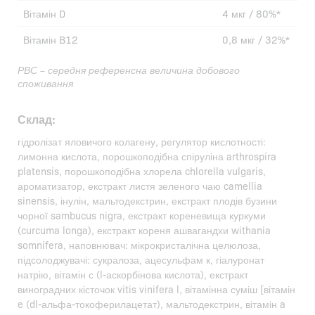
Вітамін D
4 мкг / 80%*
Вітамін B12
0,8 мкг / 32%*
РВС – середня референсна величина добового
споживання
Склад:
гідролізат яловичого колагену, регулятор кислотності:
лимонна кислота, порошкоподібна спіруліна arthrospira
platensis, порошкоподібна хлорела chlorella vulgaris,
ароматизатор, екстракт листя зеленого чаю camellia
sinensis, інулін, мальтодекстрин, екстракт плодів бузини
чорної sambucus nigra, екстракт кореневища куркуми
(curcuma longa), екстракт кореня ашвагандхи withania
somnifera, наповнювач: мікрокристалічна целюлоза,
підсолоджувачі: сукралоза, ацесульфам к, гіалуронат
натрію, вітамін с (l-аскорбінова кислота), екстракт
виноградних кісточок vitis vinifera l, вітамінна суміш [вітамін
e (dl-альфа-токоферилацетат), мальтодекстрин, вітамін a