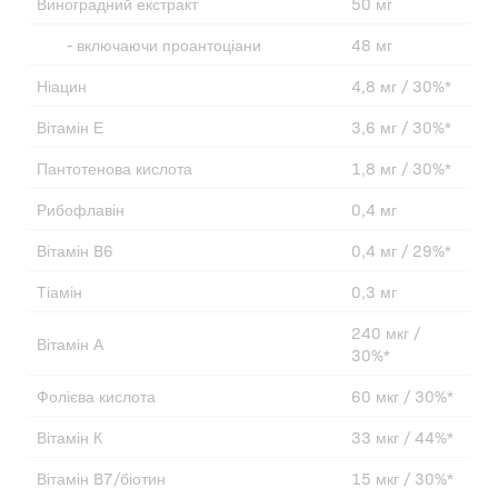
Виноградний екстракт
50 мг
- включаючи проантоціани
48 мг
Ніацин
4,8 мг / 30%*
Вітамін Е
3,6 мг / 30%*
Пантотенова кислота
1,8 мг / 30%*
Рибофлавін
0,4 мг
Вітамін B6
0,4 мг / 29%*
Тіамін
0,3 мг
240 мкг /
Вітамін А
30%*
Фолієва кислота
60 мкг / 30%*
Вітамін К
33 мкг / 44%*
Вітамін B7/біотин
15 мкг / 30%*