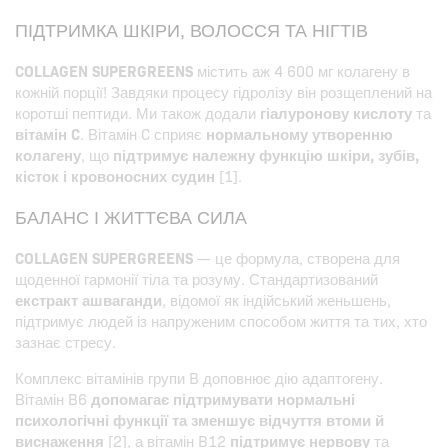
ПІДТРИМКА ШКІРИ, ВОЛОССЯ ТА НІГТІВ
COLLAGEN SUPERGREENS
містить аж 4 600 мг колагену в
кожній порції! Завдяки процесу гідролізу він розщеплений на
коротші пептиди. Ми також додали
гіалуронову кислоту
та
вітамін C
. Вітамін C сприяє
нормальному утворенню
колагену
, що
підтримує належну функцію шкіри, зубів,
кісток і кровоносних судин
[1].
БАЛАНС І ЖИТТЄВА СИЛА
COLLAGEN SUPERGREENS
— це формула, створена для
щоденної гармонії тіла та розуму. Стандартизований
екстракт ашваганди
, відомої як індійський женьшень,
підтримує людей із напруженим способом життя та тих, хто
зазнає стресу.
Комплекс вітамінів групи B доповнює дію адаптогену.
Вітамін B6
допомагає підтримувати нормальні
психологічні функції та зменшує відчуття втоми й
виснаження
[2], а вітамін B12
підтримує нервову
та