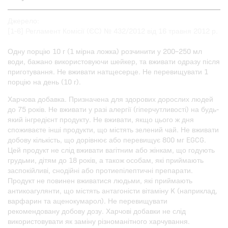
Джерело:
[1-6] Регламент Комісії (ЄС) № 432/2012 від 16 травня 2012 р.
Одну порцію 10 г (1 мірна ложка) розчинити у 200–250 мл
води, бажано використовуючи шейкер, та вживати одразу після
приготування. Не вживати натщесерце. Не перевищувати 1
порцію на день (10 г).
Харчова добавка. Призначена для здорових дорослих людей
до 75 років. Не вживати у разі алергії (гіперчутливості) на будь-
який інгредієнт продукту. Не вживати, якщо цього ж дня
споживаєте інші продукти, що містять зелений чай. Не вживати
добову кількість, що дорівнює або перевищує 800 мг EGCG.
Цей продукт не слід вживати вагітним або жінкам, що годують
грудьми, дітям до 18 років, а також особам, які приймають
заспокійливі, снодійні або протиепілептичні препарати.
Продукт не повинен вживатися людьми, які приймають
антикоагулянти, що містять антагоністи вітаміну K (наприклад,
варфарин та аценокумарол). Не перевищувати
рекомендовану добову дозу. Харчові добавки не слід
використовувати як заміну різноманітного харчування.