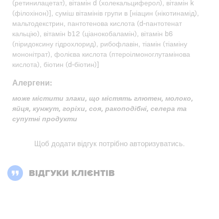
(ретинилацетат), вітамін d (холекальциферол), вітамін k
(філохінон)], суміш вітамінів групи в [ніацин (нікотинамід),
мальтодекстрин, пантотенова кислота (d-пантотенат
кальцію), вітамін b12 (ціанокобаламін), вітамін b6
(піридоксину гідрохлорид), рибофлавін, тіамін (тіаміну
мононітрат), фолієва кислота (птероілмоноглутамінова
кислота), біотин (d-біотин)]
Алергени:
може містити злаки, що містять глютен, молоко,
яйця, кунжут, горіхи, соя, ракоподібні, селера та
супутні продукти
Щоб додати відгук потрібно
авторизуватись
.
ВІДГУКИ КЛІЄНТІВ