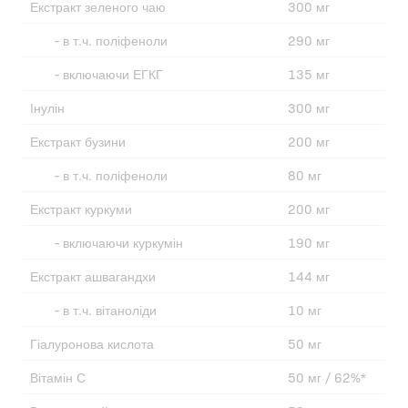
Екстракт зеленого чаю
300 мг
- в т.ч. поліфеноли
290 мг
- включаючи ЕГКГ
135 мг
Інулін
300 мг
Екстракт бузини
200 мг
- в т.ч. поліфеноли
80 мг
Екстракт куркуми
200 мг
- включаючи куркумін
190 мг
Екстракт ашвагандхи
144 мг
- в т.ч. вітаноліди
10 мг
Гіалуронова кислота
50 мг
Вітамін С
50 мг / 62%*