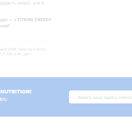
одасть енергії, але й
цію — з FITKING ENERGY
нсів!
.ua © 2026. Закон від 4 лютого
п. 631 зі зм. і доп.)
LNUTRITION!
15%
!