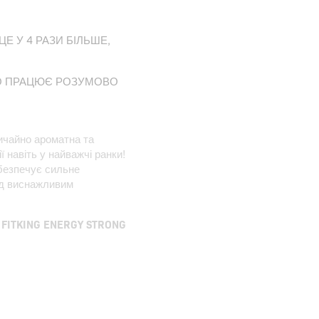
ЦЕ У 4 РАЗИ БІЛЬШЕ,
ХТО ПРАЦЮЄ РОЗУМОВО
чайно ароматна та
 навіть у найважчі ранки!
безпечує сильне
ед виснажливим
е
FITKING ENERGY STRONG