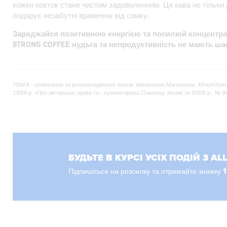
кожен ковток стане чистим задоволенням. Ця кава не тільки д
подарує незабутні враження від смаку.
Заряджайся позитивною енергією та посилюй концентра
STRONG COFFEE нудьга та непродуктивність не мають ша
УВАГА - копіювання та розповсюдження описів заборонено Магазином. Allnutrition
1994 р. «Про авторське право та - суміжні права (Законод. вісник за 2006 р., № 90, 
БУДЬТЕ В КУРСІ УСІХ ПОДІЙ З AL
Підпишіться на розсилку та отримайте знижку