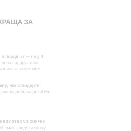
 КРАЩА ЗА
 в порції
5 г — це
у 4
му вона подарує вам
зичним та розумовим
їну, ніж стандартні
дованої добової дози! Ми
)
NERGY STRONG COFFEE
ий смак, завдяки якому