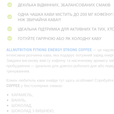
ДЕКІЛЬКА ВІДМІННИХ, ЗБАЛАНСОВАНИХ СМАКІВ
ОДНА ЧАШКА КАВИ МІСТИТЬ ДО 200 МГ КОФЕЇНУ! 
НІЖ ЗВИЧАЙНА КАВА!!!
ІДЕАЛЬНА ПІДТРИМКА ДЛЯ АКТИВНИХ ТА ТИХ, 
ГОТУЙТЕ ГАРЯЧОЮ АБО ЯК ХОЛОДНУ КАВУ
ALLNUTRITION FITKING ENERGY STRONG COFFEE
— це надзви
інтенсивна розчинна кава, яка подарує потужний заряд енергії
Завдяки високому вмісту кофеїну та насиченому аромату за
пробудження — ідеально для довгого робочого дня або пер
тренуванням.
Кожен любитель кави знайде тут щось особливе! Спробуйт
COFFEE
у бестселерних смаках:
КАРАМЕЛЬ,
ВАНІЛЬ,
ШОКОЛАД,
ШОКОЛАД З ВИШНЕЮ,