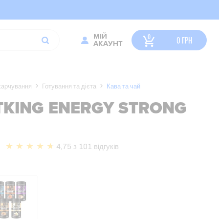
МІЙ
0
ГРН
АКАУНТ
харчування
Готування та дієта
Кава та чай
ITKING ENERGY STRONG
4,75 з 101 відгуків