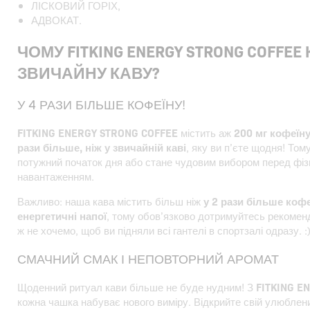
ЛІСКОВИЙ ГОРІХ,
АДВОКАТ.
ЧОМУ FITKING ENERGY STRONG COFFEE
ЗВИЧАЙНУ КАВУ?
У 4 РАЗИ БІЛЬШЕ КОФЕЇНУ!
FITKING ENERGY STRONG COFFEE
містить аж
200 мг кофеїну
рази більше, ніж у звичайній каві
, яку ви п’єте щодня! То
потужний початок дня або стане чудовим вибором перед фі
навантаженням.
Важливо: наша кава містить більш ніж
у 2 рази більше кофе
енергетичні напої
, тому обов’язково дотримуйтесь рекомен
ж не хочемо, щоб ви підняли всі гантелі в спортзалі одразу. :
СМАЧНИЙ СМАК І НЕПОВТОРНИЙ АРОМАТ
Щоденний ритуал кави більше не буде нудним! З
FITKING E
кожна чашка набуває нового виміру. Відкрийте свій улюблен