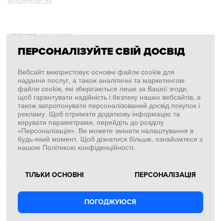
Allnutrition.de
СТЕЖТЕ ЗА НАМИ
ПЕРСОНАЛІЗУЙТЕ СВІЙ ДОСВІД
Facebook
Вебсайт використовує основні файли cookie для
надання послуг, а також аналітичні та маркетингові
Instagram
файли cookie, які зберігаються лише за Вашої згоди,
щоб гарантувати надійність і безпеку наших вебсайтів, а
Copyright © 2026
SFD S. A.
також запропонувати персоналізований досвід покупок і
рекламу. Щоб отримати додаткову інформацію та
керувати параметрами, перейдіть до розділу
«Персоналізація». Ви можете змінити налаштування в
будь-який момент. Щоб дізнатися більше, ознайомтеся з
ПЛАТЕЖІ ОБРОБЛЯЄ
нашою Політикою конфіденційності.
ТІЛЬКИ ОСНОВНІ
ПЕРСОНАЛІЗАЦІЯ
ПОГОДЖУЮСЯ