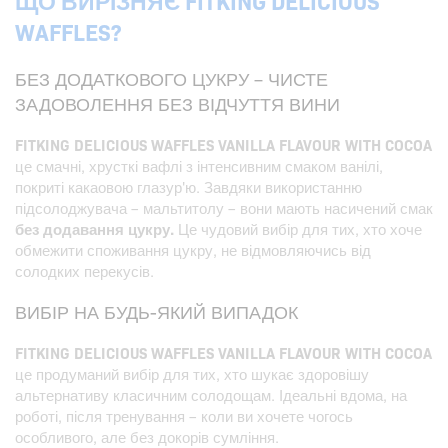
ЩО ВИРІЗНЯЄ FITKING DELICIOUS
WAFFLES?
БЕЗ ДОДАТКОВОГО ЦУКРУ – ЧИСТЕ
ЗАДОВОЛЕННЯ БЕЗ ВІДЧУТТЯ ВИНИ
FITKING DELICIOUS WAFFLES VANILLA FLAVOUR WITH COCOA
це смачні, хрусткі вафлі з інтенсивним смаком ванілі,
покриті какаовою глазур'ю. Завдяки використанню
підсолоджувача – мальтитолу – вони мають насичений смак
без додавання цукру.
Це чудовий вибір для тих, хто хоче
обмежити споживання цукру, не відмовляючись від
солодких перекусів.
ВИБІР НА БУДЬ-ЯКИЙ ВИПАДОК
FITKING DELICIOUS WAFFLES VANILLA FLAVOUR WITH COCOA
це продуманий вибір для тих, хто шукає здоровішу
альтернативу класичним солодощам. Ідеальні вдома, на
роботі, після тренування – коли ви хочете чогось
особливого, але без докорів сумління.