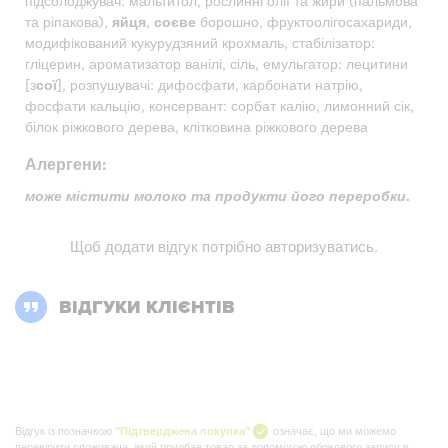
підсолоджувач: мальтитол, рослинні олії та жири (пальмова
та ріпакова),
яйця
,
соєве
борошно, фруктоолігосахариди,
модифікований кукурудзяний крохмаль, стабілізатор:
гліцерин, ароматизатор ванілі, сіль, емульгатор: лецитини
[з
сої
], розпушувачі: дифосфати, карбонати натрію,
фосфати кальцію, консервант: сорбат калію, лимонний сік,
білок ріжкового дерева, клітковина ріжкового дерева
Алергени:
може містити молоко та продукти його переробки.
Щоб додати відгук потрібно
авторизуватись
.
ВІДГУКИ КЛІЄНТІВ
Відгук із позначкою
"Підтверджена покупка"
означає, що ми можемо
перевірити споживача, який придбав товар за допомогою облікового запису в