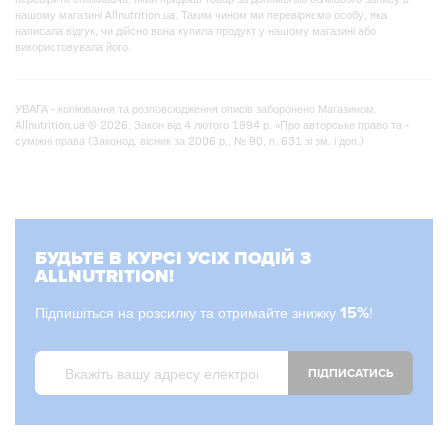
нашому магазині Allnutrition.ua. Таким чином ми перевіряємо особу, яка
написала відгук, чи дійсно вона купила продукт у нашому магазині або
використовувала його.
УВАГА - копіювання та розповсюдження описів заборонено Магазином.
Allnutrition.ua © 2026. Закон від 4 лютого 1994 р. «Про авторське право та -
суміжні права (Законод. вісник за 2006 р., № 90, п. 631 зі зм. і доп.)
БУДЬТЕ В КУРСІ УСІХ ПОДІЙ З
ALLNUTRITION!
Підпишіться на розсилку та отримайте знижку
15%
!
ПІДПИСАТИСЬ