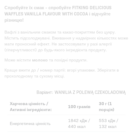
Спробуйте їх смак - спробуйте FITKING DELICIOUS
WAFFLES VANILLA FLAVOUR WITH COCOA і відчуйте
різницю!
Вафлі з ванільним смаком та какао-покриттям без цукру.
Містить підсолоджувачі. Вживання у надмірних кількостях може
мати проносний ефект. Не застосовувати у разі алергії
(гіперчутливості) до будь-якого інгредієнта продукту.
Може містити
молоко
та похідні продукти.
Краще вжити до / номер партії: вгорі упаковки. Зберігати в
прохолодному та сухому місці.
Варіант:
WANILIA Z POLEWĄ CZEKOLADOWĄ
Харчова цінність /
30 г (1
100 грамів
Активні інгредієнти:
порція)
1842 кДж /
553 кДж /
Енергетична цінність
440 ккал
132 ккал