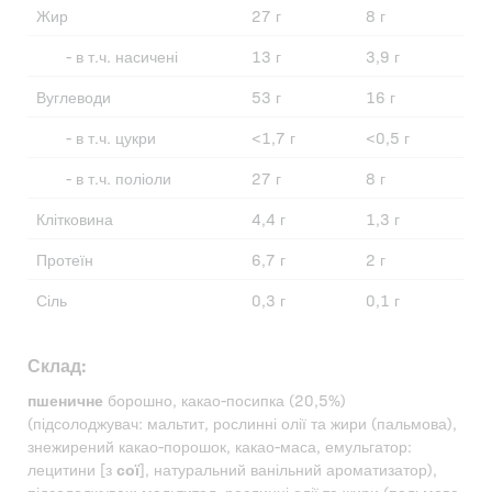
Жир
27 г
8 г
- в т.ч. насичені
13 г
3,9 г
Вуглеводи
53 г
16 г
- в т.ч. цукри
<1,7 г
<0,5 г
- в т.ч. поліоли
27 г
8 г
Клітковина
4,4 г
1,3 г
Протеїн
6,7 г
2 г
Сіль
0,3 г
0,1 г
Склад:
пшеничне
борошно, какао-посипка (20,5%)
(підсолоджувач: мальтит, рослинні олії та жири (пальмова),
знежирений какао-порошок, какао-маса, емульгатор:
лецитини [з
сої
], натуральний ванільний ароматизатор),