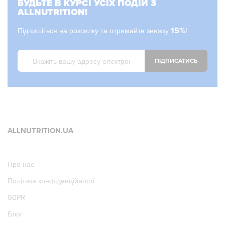
БУДЬТЕ В КУРСІ УСІХ ПОДІЙ З
ALLNUTRITION!
Підпишіться на розсилку та отримайте знижку
15%
!
ПІДПИСАТИСЬ
ALLNUTRITION.UA
Про нас
Політика конфіденційності
GDPR
Блог