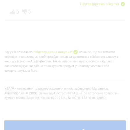
Підтверджена покупка
0
0
Відгук із позначкою
"Підтверджена покупка"
означає, що ми можемо
перевірити споживача, який придбав товар за допомогою облікового запису в
нашому магазині Allnutrition.ua. Таким чином ми перевіряємо особу, яка
написала відгук, чи дійсно вона купила продукт у нашому магазині або
використовувала його.
УВАГА - копіювання та розповсюдження описів заборонено Магазином.
Allnutrition.ua © 2026. Закон від 4 лютого 1994 р. «Про авторське право та -
суміжні права (Законод. вісник за 2006 р., № 90, п. 631 зі зм. і доп.)