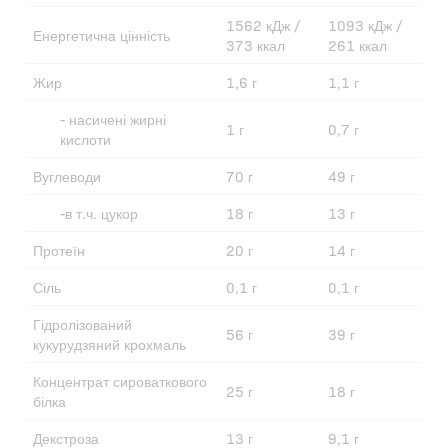
1562 кДж /
1093 кДж /
Енергетична цінність
373 ккал
261 ккал
Жир
1,6 г
1,1 г
- насичені жирні
1 г
0,7 г
кислоти
Вуглеводи
70 г
49 г
-в т.ч. цукор
18 г
13 г
Протеїн
20 г
14 г
Сіль
0,1 г
0,1 г
Гідролізований
56 г
39 г
кукурудзяний крохмаль
Концентрат сироваткового
25 г
18 г
білка
Декстроза
13 г
9,1 г