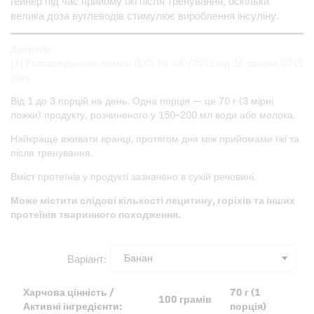
гейнер під час прийому їжі після тренування, оскільки
велика доза вуглеводів стимулює вироблення інсуліну.
Джерело:
[1] Розпорядження Комісії (ЄС) № 432/2012 від 16 травня 2012
року.
Від 1 до 3 порцій на день. Одна порція — це 70 г (3 мірні
ложки) продукту, розчиненого у 150–200 мл води або молока.
Найкраще вживати вранці, протягом дня між прийомами їжі та
після тренування.
Вміст протеїнів у продукті зазначено в сухій речовині.
Може містити слідові кількості лецитину, горіхів та інших
протеїнів тваринного походження.
Варіант:
Харчова цінність /
70 г (1
100 грамів
Активні інгредієнти:
порція)