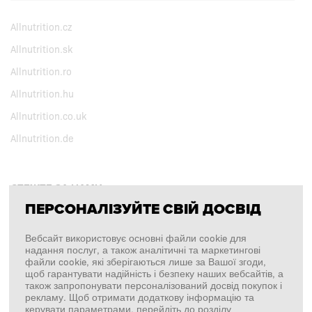
Allnutrition.cz
Allnutrition.sk
Allnutrition.ro
Allnutrition.hu
Allnutrition.co.uk
Allnutrition.de
СТЕЖТЕ ЗА НАМИ
ПЕРСОНАЛІЗУЙТЕ СВІЙ ДОСВІД
Facebook
Вебсайт використовує основні файли cookie для
надання послуг, а також аналітичні та маркетингові
Instagram
файли cookie, які зберігаються лише за Вашої згоди,
щоб гарантувати надійність і безпеку наших вебсайтів, а
Copyright © 2026
SFD S. A.
також запропонувати персоналізований досвід покупок і
рекламу. Щоб отримати додаткову інформацію та
керувати параметрами, перейдіть до розділу