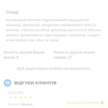
Склад:
вуглеводний комплекс (гідролізований кукурудзяний
крохмаль, декстроза), концентрат сироваткового білка [з
молока], стабілізатор e414, регулятор кислотності: яблучна
кислота, ароматизатор, підсолоджувач: сукралоза, продукт
може містити сою, яйця та горіхи
Кількість відгуків Вашою
Кількість відгуків іншими
мовою:
9
мовами:
27
Щоб додати відгук потрібно
авторизуватись
.
ВІДГУКИ КЛІЄНТІВ
30.01.2026
Підтверджена покупка
Варіант:
Чорниця