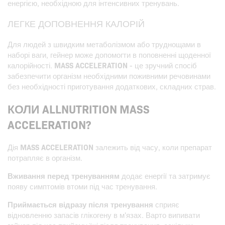
енергією, необхідною для інтенсивних тренувань.
ЛЕГКЕ ДОПОВНЕННЯ КАЛОРІЙ
Для людей з швидким метаболізмом або труднощами в
наборі ваги, гейнер може допомогти в поповненні щоденної
калорійності.
MASS ACCELERATION
- це зручний спосіб
забезпечити організм необхідними поживними речовинами
без необхідності приготування додаткових, складних страв.
КОЛИ ALLNUTRITION MASS
ACCELERATION?
Дія
MASS ACCELERATION
залежить від часу, коли препарат
потрапляє в організм.
Вживання перед тренуванням
додає енергії та затримує
появу симптомів втоми під час тренування.
Приймається відразу після тренування
сприяє
відновленню запасів глікогену в м'язах. Варто випивати