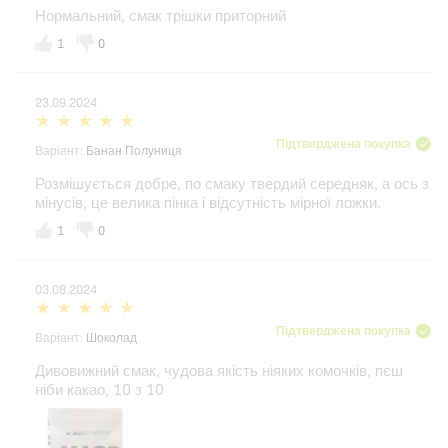
Нормальний, смак трішки приторний
1
0
23.09.2024
Підтверджена покупка
Варіант:
Банан Полуниця
Розмішується добре, по смаку твердий середняк, а ось з
мінусів, це велика пінка і відсутність мірної ложки.
1
0
03.08.2024
Підтверджена покупка
Варіант:
Шоколад
Дивовижний смак, чудова якість ніяких комочків, пєш
ніби какао, 10 з 10