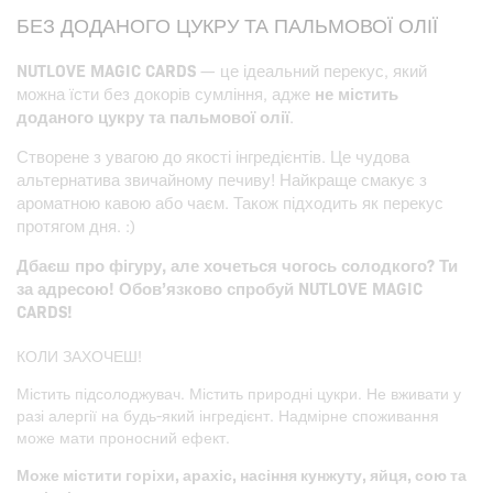
БЕЗ ДОДАНОГО ЦУКРУ ТА ПАЛЬМОВОЇ ОЛІЇ
NUTLOVE MAGIC CARDS
— це ідеальний перекус, який
можна їсти без докорів сумління, адже
не містить
доданого цукру та пальмової олії
.
Створене з увагою до якості інгредієнтів. Це чудова
альтернатива звичайному печиву! Найкраще смакує з
ароматною кавою або чаєм. Також підходить як перекус
протягом дня. :)
Дбаєш про фігуру, але хочеться чогось солодкого? Ти
за адресою! Обов’язково спробуй NUTLOVE MAGIC
CARDS!
КОЛИ ЗАХОЧЕШ!
Містить підсолоджувач. Містить природні цукри. Не вживати у
разі алергії на будь-який інгредієнт. Надмірне споживання
може мати проносний ефект.
Може містити горіхи, арахіс, насіння кунжуту, яйця, сою та