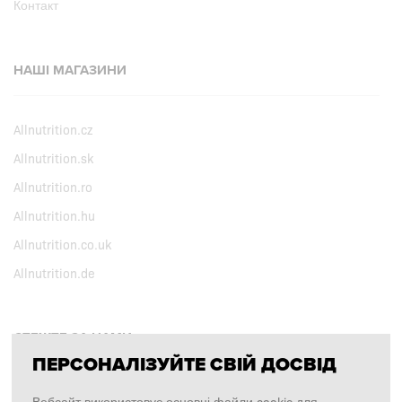
Контакт
НАШІ МАГАЗИНИ
Allnutrition.cz
Allnutrition.sk
Allnutrition.ro
Allnutrition.hu
Allnutrition.co.uk
Allnutrition.de
СТЕЖТЕ ЗА НАМИ
ПЕРСОНАЛІЗУЙТЕ СВІЙ ДОСВІД
Facebook
Вебсайт використовує основні файли cookie для