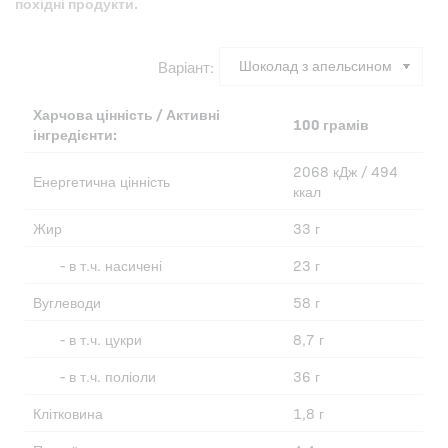
похідні продукти.
Варіант:
Харчова цінність / Активні
100 грамів
інгредієнти:
2068 кДж / 494
Енергетична цінність
ккал
Жир
33 г
- в т.ч. насичені
23 г
Вуглеводи
58 г
- в т.ч. цукри
8,7 г
- в т.ч. поліоли
36 г
Клітковина
1,8 г