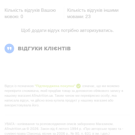
Кількість відгуків Вашою
Кількість відгуків іншими
мовою:
0
мовами:
23
Щоб додати відгук потрібно
авторизуватись
.
ВІДГУКИ КЛІЄНТІВ
Відгук із позначкою
"Підтверджена покупка"
означає, що ми можемо
перевірити споживача, який придбав товар за допомогою облікового запису в
нашому магазині Allnutrition.ua. Таким чином ми перевіряємо особу, яка
написала відгук, чи дійсно вона купила продукт у нашому магазині або
використовувала його.
УВАГА - копіювання та розповсюдження описів заборонено Магазином.
Allnutrition.ua © 2026. Закон від 4 лютого 1994 р. «Про авторське право та -
суміжні права (Законод. вісник за 2006 р., № 90, п. 631 зі зм. і доп.)