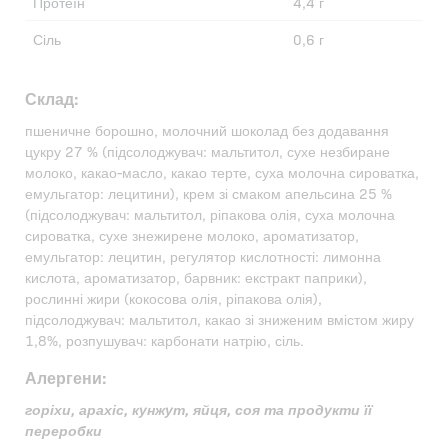
Протеїн
4,4 г
Сіль
0,6 г
Склад:
пшеничне борошно, молочний шоколад без додавання
цукру 27 % (підсолоджувач: мальтитол, сухе незбиране
молоко, какао-масло, какао терте, суха молочна сироватка,
емульгатор: лецитини), крем зі смаком апельсина 25 %
(підсолоджувач: мальтитол, ріпакова олія, суха молочна
сироватка, сухе знежирене молоко, ароматизатор,
емульгатор: лецитин, регулятор кислотності: лимонна
кислота, ароматизатор, барвник: екстракт паприки),
рослинні жири (кокосова олія, ріпакова олія),
підсолоджувач: мальтитол, какао зі зниженим вмістом жиру
1,8%, розпушувач: карбонати натрію, сіль.
Алергени:
горіхи, арахіс, кунжут, яйця, соя та продукти її
переробки