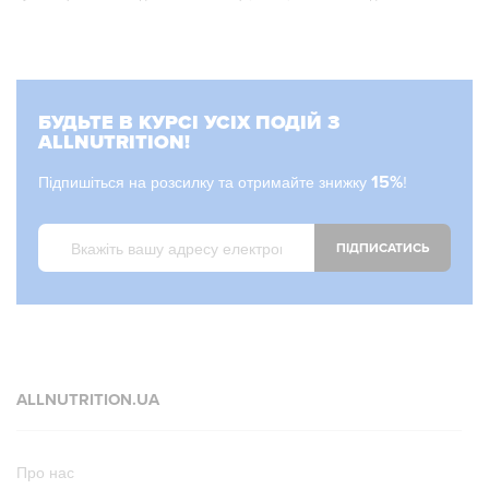
БУДЬТЕ В КУРСІ УСІХ ПОДІЙ З
ALLNUTRITION!
Підпишіться на розсилку та отримайте знижку
15%
!
ПІДПИСАТИСЬ
ALLNUTRITION.UA
Про нас