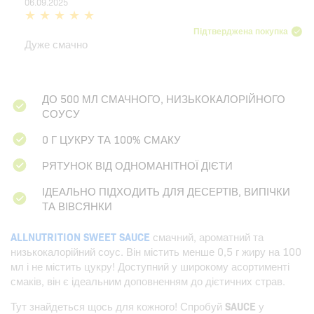
06.09.2025
Підтверджена покупка
Дуже смачно
ДО 500 МЛ СМАЧНОГО, НИЗЬКОКАЛОРІЙНОГО
СОУСУ
0 Г ЦУКРУ ТА 100% СМАКУ
РЯТУНОК ВІД ОДНОМАНІТНОЇ ДІЄТИ
ІДЕАЛЬНО ПІДХОДИТЬ ДЛЯ ДЕСЕРТІВ, ВИПІЧКИ
ТА ВІВСЯНКИ
ALLNUTRITION SWEET SAUCE
смачний, ароматний та
низькокалорійний соус. Він містить менше 0,5 г жиру на 100
мл і не містить цукру! Доступний у широкому асортименті
смаків, він є ідеальним доповненням до дієтичних страв.
Тут знайдеться щось для кожного! Спробуй
SAUCE
у