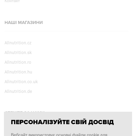
Контакт
НАШІ МАГАЗИНИ
Allnutrition.cz
Allnutrition.sk
Allnutrition.ro
Allnutrition.hu
Allnutrition.co.uk
Allnutrition.de
СТЕЖТЕ ЗА НАМИ
ПЕРСОНАЛІЗУЙТЕ СВІЙ ДОСВІД
Facebook
Вебсайт використовує основні файли cookie для