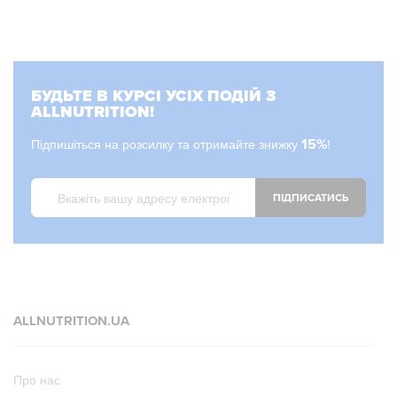
БУДЬТЕ В КУРСІ УСІХ ПОДІЙ З
ALLNUTRITION!
Підпишіться на розсилку та отримайте знижку
15%
!
ПІДПИСАТИСЬ
ALLNUTRITION.UA
Про нас