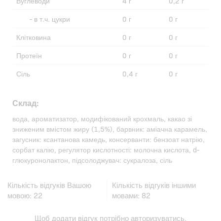
Вуглеводи
4 г
0,2 г
- в т.ч. цукри
0 г
0 г
Клітковина
0 г
0 г
Протеїн
0 г
0 г
Сіль
0,4 г
0 г
Склад:
вода, ароматизатор, модифікований крохмаль, какао зі
зниженим вмістом жиру (1,5%), барвник: аміачна карамель,
загусник: ксантанова камедь, консерванти: бензоат натрію,
сорбат калію, регулятор кислотності: молочна кислота, d-
глюкуронолактон, підсолоджувач: сукралоза, сіль
Кількість відгуків Вашою
Кількість відгуків іншими
мовою:
22
мовами:
82
Щоб додати відгук потрібно
авторизуватись
.