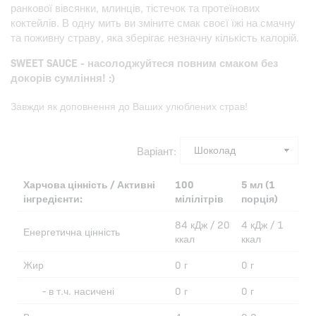
ранкової вівсянки, млинців, тістечок та протеїнових
коктейлів. В одну мить ви зміните смак своєї їжі на смачну
та поживну страву, яка зберігає незначну кількість калорій.
SWEET SAUCE - насолоджуйтеся повним смаком без
докорів сумління! :)
Завжди як доповнення до Ваших улюблених страв!
Варіант:
Харчова цінність / Активні
100
5 мл (1
інгредієнти:
мілілітрів
порція)
84 кДж / 20
4 кДж / 1
Енергетична цінність
ккал
ккал
Жир
0 г
0 г
- в т.ч. насичені
0 г
0 г