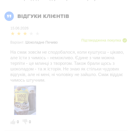
ВІДГУКИ КЛІЄНТІВ
15.06.2026
Підтверджена покупка
Варіант:
Шоколадне Печиво
На смак зовсім не сподобалося, коли куштуєш - цікаво,
але їсти з чимось - неможливо. Єдине з чим можна
терпіти - це млинці з творогом. Також брали щось з
шоколадом - та ж історія. Не знаю як стільки чудових
відгуків, але ні мені, ні чоловіку не зайшло. Смак віддає
чимось штучним.
0
0