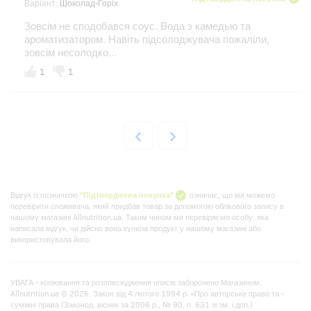
Варіант:
Шоколад-Горіх
Зовсім не сподобався соус. Вода з камедью та
ароматизатором. Навіть підсолоджувача пожаліли,
зовсім несолодко...
1
1
Відгук із позначкою
"Підтверджена покупка"
означає, що ми можемо
перевірити споживача, який придбав товар за допомогою облікового запису в
нашому магазині Allnutrition.ua. Таким чином ми перевіряємо особу, яка
написала відгук, чи дійсно вона купила продукт у нашому магазині або
використовувала його.
УВАГА - копіювання та розповсюдження описів заборонено Магазином.
Allnutrition.ua © 2026. Закон від 4 лютого 1994 р. «Про авторське право та -
суміжні права (Законод. вісник за 2006 р., № 90, п. 631 зі зм. і доп.)