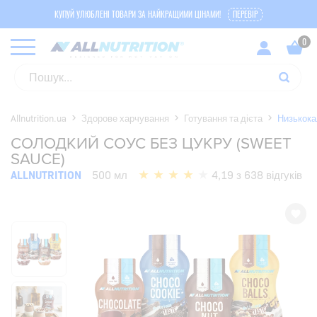
КУПУЙ УЛЮБЛЕНІ ТОВАРИ ЗА НАЙКРАЩИМИ ЦІНАМИ!
ПЕРЕВІР
Allnutrition.ua
Здорове харчування
Готування та дієта
Низькока
СОЛОДКИЙ СОУС БЕЗ ЦУКРУ (SWEET
SAUCE)
ALLNUTRITION
500 мл
4,19 з 638 відгуків