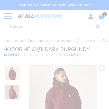
КУПУЙ УЛЮБЛЕНІ ТОВАРИ ЗА НАЙКРАЩИМИ ЦІНАМИ!
ПЕРЕВІР
Allnutrition.ua
Спортивний одяг та аксесуари
Для чоловіків
Сві
ЧОЛОВІЧЕ ХУДІ DARK BURGUNDY
ALLWEAR
1 шт
0 з 0 відгуків