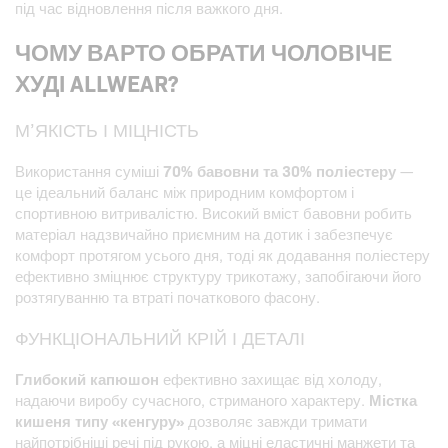
під час відновлення після важкого дня.
ЧОМУ ВАРТО ОБРАТИ ЧОЛОВІЧЕ
ХУДІ ALLWEAR?
М’ЯКІСТЬ І МІЦНІСТЬ
Використання суміші
70% бавовни та 30% поліестеру
—
це ідеальний баланс між природним комфортом і
спортивною витривалістю. Високий вміст бавовни робить
матеріал надзвичайно приємним на дотик і забезпечує
комфорт протягом усього дня, тоді як додавання поліестеру
ефективно зміцнює структуру трикотажу, запобігаючи його
розтягуванню та втраті початкового фасону.
ФУНКЦІОНАЛЬНИЙ КРІЙ І ДЕТАЛІ
Глибокий капюшон
ефективно захищає від холоду,
надаючи виробу сучасного, стриманого характеру.
Містка
кишеня типу «кенгуру»
дозволяє завжди тримати
найпотрібніші речі під рукою, а міцні еластичні манжети та