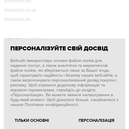
Allnutrition.hu
Allnutrition.co.uk
Allnutrition.de
СТЕЖТЕ ЗА НАМИ
ПЕРСОНАЛІЗУЙТЕ СВІЙ ДОСВІД
Facebook
Вебсайт використовує основні файли cookie для
надання послуг, а також аналітичні та маркетингові
Instagram
файли cookie, які зберігаються лише за Вашої згоди,
щоб гарантувати надійність і безпеку наших вебсайтів, а
Copyright © 2026
SFD S. A.
також запропонувати персоналізований досвід покупок і
рекламу. Щоб отримати додаткову інформацію та
керувати параметрами, перейдіть до розділу
«Персоналізація». Ви можете змінити налаштування в
будь-який момент. Щоб дізнатися більше, ознайомтеся з
ПЛАТЕЖІ ОБРОБЛЯЄ
нашою Політикою конфіденційності.
ТІЛЬКИ ОСНОВНІ
ПЕРСОНАЛІЗАЦІЯ