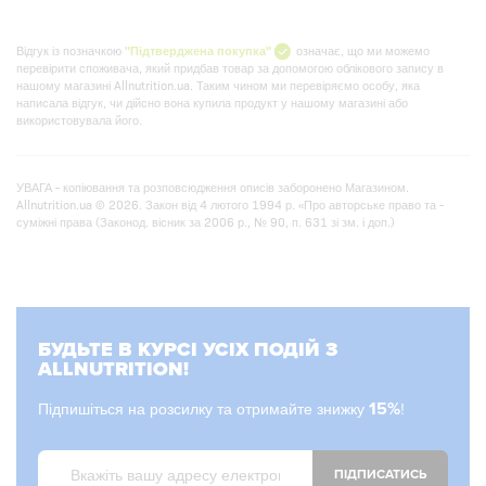
Відгук із позначкою
"Підтверджена покупка"
означає, що ми можемо
перевірити споживача, який придбав товар за допомогою облікового запису в
нашому магазині Allnutrition.ua. Таким чином ми перевіряємо особу, яка
написала відгук, чи дійсно вона купила продукт у нашому магазині або
використовувала його.
УВАГА - копіювання та розповсюдження описів заборонено Магазином.
Allnutrition.ua © 2026. Закон від 4 лютого 1994 р. «Про авторське право та -
суміжні права (Законод. вісник за 2006 р., № 90, п. 631 зі зм. і доп.)
БУДЬТЕ В КУРСІ УСІХ ПОДІЙ З
ALLNUTRITION!
Підпишіться на розсилку та отримайте знижку
15%
!
ПІДПИСАТИСЬ