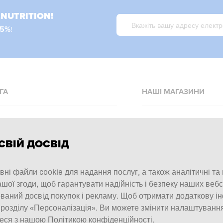
LNUTRITION!
15%
!
ГА
НАШІ МАГАЗИНИ
допомоги
Allnutrition.cz
Allnutrition.sk
та оплата
СВІЙ ДОСВІД
Allnutrition.ro
окупок
ні файли cookie для надання послуг, а також аналітичні та
Allnutrition.hu
ції
шої згоди, щоб гарантувати надійність і безпеку наших вебс
Allnutrition.co.uk
бавок
ваний досвід покупок і рекламу. Щоб отримати додаткову і
Allnutrition.de
 розділу «Персоналізація». Ви можете змінити налаштуванн
ї та повернення
еся з нашою Політикою конфіденційності.