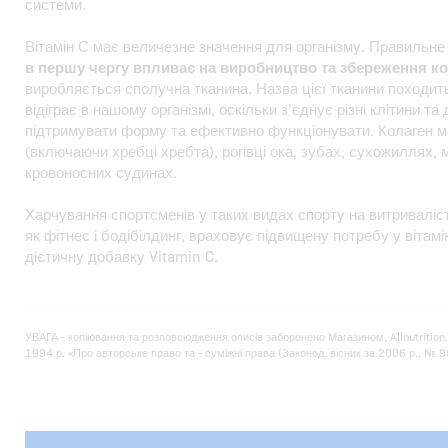
системи.
Вітамін С має величезне значення для організму. Правильн
в першу чергу впливає на виробництво та збереження ко
виробляється сполучна тканина. Назва цієї тканини походить 
відіграє в нашому організмі, оскільки з’єднує різні клітини та
підтримувати форму та ефективно функціонувати. Колаген мі
(включаючи хребці хребта), рогівці ока, зубах, сухожиллях, м
кровоносних судинах.
Харчування спортсменів у таких видах спорту на витриваліст
як фітнес і бодібілдинг, враховує підвищену потребу у вітам
дієтичну добавку Vitamin C.
УВАГА - копіювання та розповсюдження описів заборонено Магазином. Allnutrition
1994 р. «Про авторське право та - суміжні права (Законод. вісник за 2006 р., № 90, 