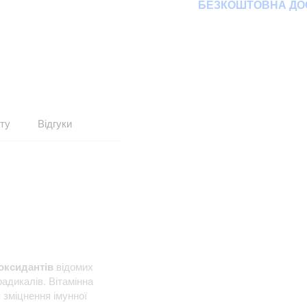
БЕЗКОШТОВНА ДОС
ту
Відгуки
оксидантів
відомих
радикалів. Вітамінна
 зміцнення імунної