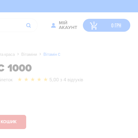
МІЙ
0
ГРН
АКАУНТ
та краса
Вітаміни
Вітамін C
С 1000
блеток
5,00 з 4 відгуків