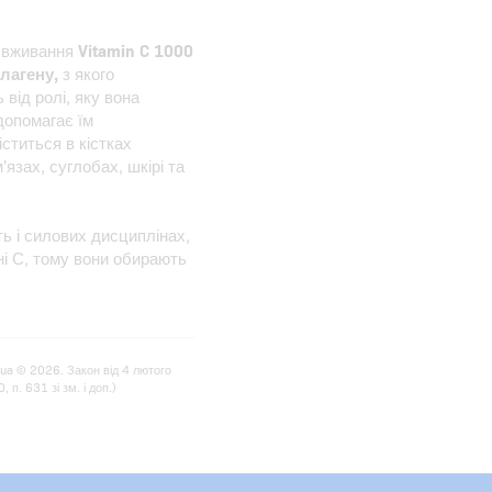
е вживання
Vitamin C 1000
лагену,
з якого
від ролі, яку вона
 допомагає їм
ститься в кістках
'язах, суглобах, шкірі та
ь і силових дисциплінах,
іні С, тому вони обирають
.ua © 2026. Закон від 4 лютого
п. 631 зі зм. і доп.)