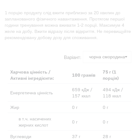
1 порцію продукту слід вжити приблизно за 20 хвилин до
запланованого фізичного навантаження. Протягом першої
години тренування можна вживати 1-2 порції. Максимум 4
желе на добу. Вжити відразу після відкриття. Не перевищуйте
рекомендовану добову дозу для споживання.
Варіант:
Харчова цінність /
75 г (1
100 грамів
Активні інгредієнти:
порція)
659 кДж /
494 кДж /
Енергетична цінність
157 ккал
118 ккал
Жир
0 г
0 г
в т.ч. насичених
0 г
0 г
жирних кислот
Вуглеводи
37 г
28 г