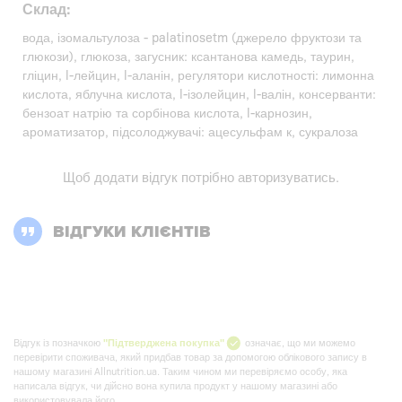
Склад:
вода, ізомальтулоза - palatinosetm (джерело фруктози та
глюкози), глюкоза, загусник: ксантанова камедь, таурин,
гліцин, l-лейцин, l-аланін, регулятори кислотності: лимонна
кислота, яблучна кислота, l-ізолейцин, l-валін, консерванти:
бензоат натрію та сорбінова кислота, l-карнозин,
ароматизатор, підсолоджувачі: ацесульфам к, сукралоза
Щоб додати відгук потрібно
авторизуватись
.
ВІДГУКИ КЛІЄНТІВ
Відгук із позначкою
"Підтверджена покупка"
означає, що ми можемо
перевірити споживача, який придбав товар за допомогою облікового запису в
нашому магазині Allnutrition.ua. Таким чином ми перевіряємо особу, яка
написала відгук, чи дійсно вона купила продукт у нашому магазині або
використовувала його.