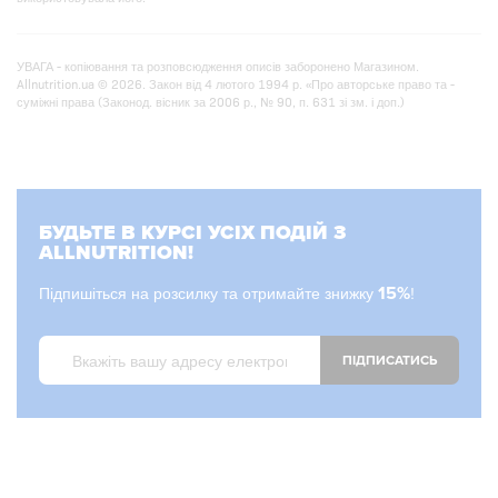
УВАГА - копіювання та розповсюдження описів заборонено Магазином.
Allnutrition.ua © 2026. Закон від 4 лютого 1994 р. «Про авторське право та -
суміжні права (Законод. вісник за 2006 р., № 90, п. 631 зі зм. і доп.)
БУДЬТЕ В КУРСІ УСІХ ПОДІЙ З
ALLNUTRITION!
Підпишіться на розсилку та отримайте знижку
15%
!
ПІДПИСАТИСЬ