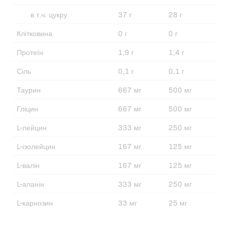
в т.ч. цукру
37 г
28 г
Клітковина
0 г
0 г
Протеїн
1,9 г
1,4 г
Сіль
0,1 г
0,1 г
Таурин
667 мг
500 мг
Гліцин
667 мг
500 мг
L-лейцин
333 мг
250 мг
L-ізолейцин
167 мг
125 мг
L-валін
167 мг
125 мг
L-аланін
333 мг
250 мг
L-карнозин
33 мг
25 мг