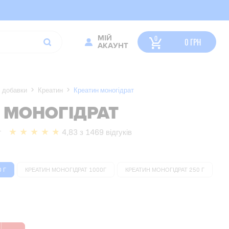
МІЙ
0
ГРН
АКАУНТ
 добавки
Креатин
Креатин моногідрат
 МОНОГІДРАТ
г
4,83 з 1469 відгуків
 Г
КРЕАТИН МОНОГІДРАТ 1000Г
КРЕАТИН МОНОГІДРАТ 250 Г