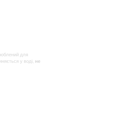
роблений для
иняється у воді,
не