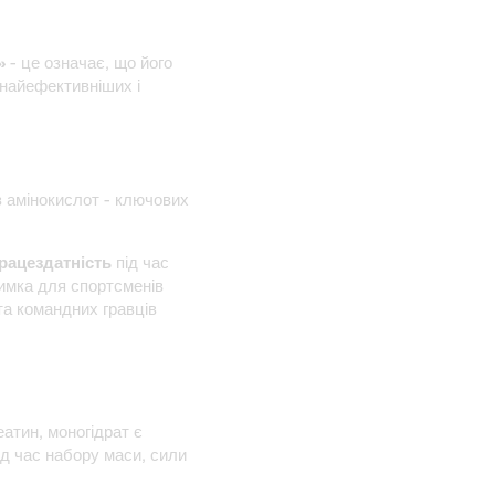
»
- це означає, що його
 найефективніших і
з амінокислот - ключових
рацездатність
під час
римка для спортсменів
 та командних гравців
атин, моногідрат є
д час набору маси, сили