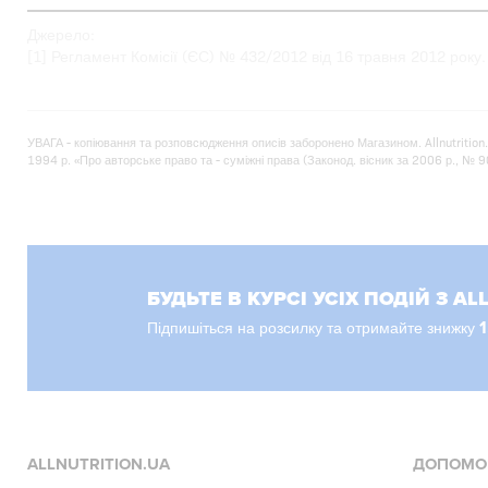
Джерело:
[1] Регламент Комісії (ЄС) № 432/2012 від 16 травня 2012 року.
УВАГА - копіювання та розповсюдження описів заборонено Магазином. Allnutrition
1994 р. «Про авторське право та - суміжні права (Законод. вісник за 2006 р., № 90, 
БУДЬТЕ В КУРСІ УСІХ ПОДІЙ З AL
Підпишіться на розсилку та отримайте знижку
ALLNUTRITION.UA
ДОПОМО