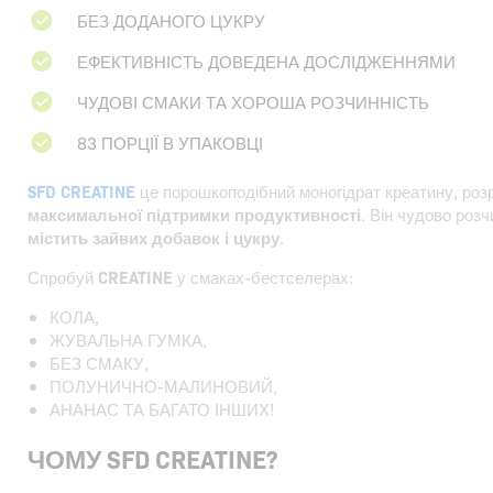
БЕЗ ДОДАНОГО ЦУКРУ
ЕФЕКТИВНІСТЬ ДОВЕДЕНА ДОСЛІДЖЕННЯМИ
ЧУДОВІ СМАКИ ТА ХОРОША РОЗЧИННІСТЬ
83 ПОРЦІЇ В УПАКОВЦІ
SFD CREATINE
це порошкоподібний моногідрат креатину, роз
максимальної підтримки продуктивності
. Він чудово розч
містить зайвих добавок і цукру
.
Спробуй
CREATINE
у смаках-бестселерах:
КОЛА,
ЖУВАЛЬНА ГУМКА,
БЕЗ СМАКУ,
ПОЛУНИЧНО-МАЛИНОВИЙ,
АНАНАС ТА БАГАТО ІНШИХ!
ЧОМУ SFD CREATINE?