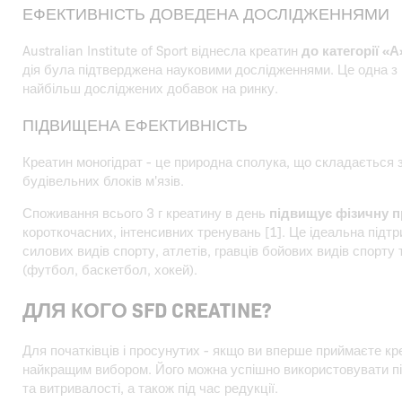
ЕФЕКТИВНІСТЬ ДОВЕДЕНА ДОСЛІДЖЕННЯМИ
Australian Institute of Sport віднесла креатин
до категорії «А
дія була підтверджена науковими дослідженнями. Це одна з
найбільш досліджених добавок на ринку.
ПІДВИЩЕНА ЕФЕКТИВНІСТЬ
Креатин моногідрат - це природна сполука, що складається 
будівельних блоків м'язів.
Споживання всього 3 г креатину в день
підвищує фізичну п
короткочасних, інтенсивних тренувань [1]. Це ідеальна підт
силових видів спорту, атлетів, гравців бойових видів спорту
(футбол, баскетбол, хокей).
ДЛЯ КОГО SFD CREATINE?
Для початківців і просунутих - якщо ви вперше приймаєте кре
найкращим вибором. Його можна успішно використовувати пі
та витривалості, а також під час редукції.