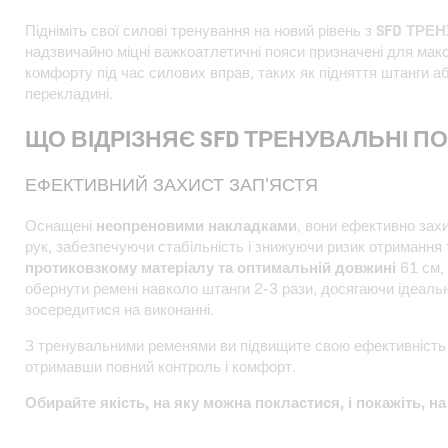
Підніміть свої силові тренування на новий рівень з
SFD ТРЕ
надзвичайно міцні важкоатлетичні пояси призначені для мак
комфорту під час силових вправ, таких як підняття штанги а
перекладині.
ЩО ВІДРІЗНЯЄ SFD ТРЕНУВАЛЬНІ П
ЕФЕКТИВНИЙ ЗАХИСТ ЗАП'ЯСТЯ
Оснащені
неопреновими накладками
, вони ефективно захи
рук, забезпечуючи стабільність і знижуючи ризик отримання
протиковзкому матеріалу та оптимальній довжині
61 см,
обернути ремені навколо штанги 2-3 рази, досягаючи ідеаль
зосередитися на виконанні.
З тренувальними ременями ви підвищите свою ефективність п
отримавши повний контроль і комфорт.
Обирайте якість, на яку можна покластися, і покажіть, на