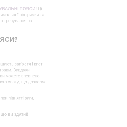
НУВАЛЬНІ ПОЯСИ!
Ці
симальної підтримки та
бо тренування на
ОЯСИ?
щають зап'ястя і кисті
 травм. Завдяки
 ви можете впевнено
ного хвату, що дозволяє
ри піднятті ваги,
 що ви здатні!