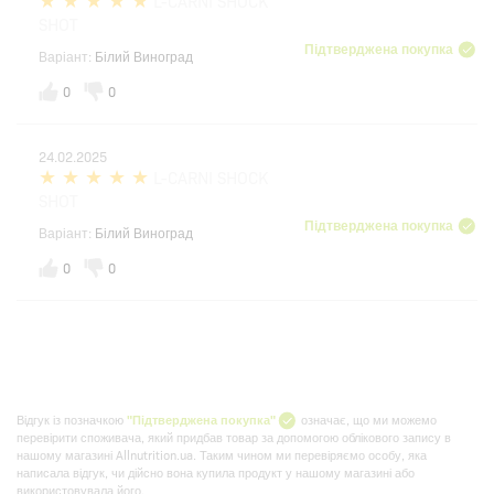
L-CARNI SHOCK
SHOT
Підтверджена покупка
Варіант:
Білий Виноград
0
0
24.02.2025
L-CARNI SHOCK
SHOT
Підтверджена покупка
Варіант:
Білий Виноград
0
0
Відгук із позначкою
"Підтверджена покупка"
означає, що ми можемо
перевірити споживача, який придбав товар за допомогою облікового запису в
нашому магазині Allnutrition.ua. Таким чином ми перевіряємо особу, яка
написала відгук, чи дійсно вона купила продукт у нашому магазині або
використовувала його.