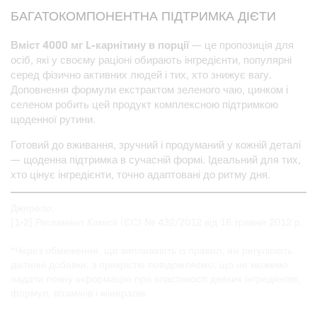
БАГАТОКОМПОНЕНТНА ПІДТРИМКА ДІЄТИ
Вміст 4000 мг L-карнітину в порції
— це пропозиція для
осіб, які у своєму раціоні обирають інгредієнти, популярні
серед фізично активних людей і тих, хто знижує вагу.
Доповнення формули екстрактом зеленого чаю, цинком і
селеном робить цей продукт комплексною підтримкою
щоденної рутини.
Готовий до вживання, зручний і продуманий у кожній деталі
— щоденна підтримка в сучасній формі. Ідеальний для тих,
хто цінує інгредієнти, точно адаптовані до ритму дня.
Джерело:
[1-2] Регламент Комісії (ЄС) № 432/2012 від 16 травня 2012 р.
*Через обмеження, що випливають із правил, які регулюють
дієтичні добавки, з прикрістю повідомляємо, що не можемо
надати повну інформацію про властивості деяких інгредієнтів,
формул, вітамінів і мінералів.