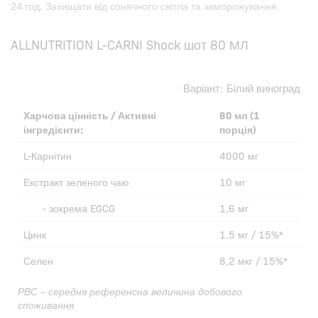
24 год. Захищати від сонячного світла та заморожування.
ALLNUTRITION L-CARNI Shock шот 80 МЛ
Варіант:
Білий виноград
Харчова цінність / Активні
80 мл (1
інгредієнти:
порція)
L-Карнітин
4000 мг
Екстракт зеленого чаю
10 мг
- зокрема EGCG
1,6 мг
Цинк
1,5 мг / 15%*
Селен
8,2 мкг / 15%*
РВС – середня референсна величина добового
споживання