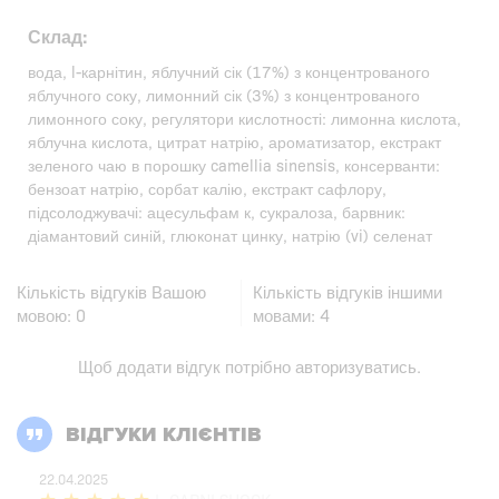
Склад:
вода, l-карнітин, яблучний сік (17%) з концентрованого
яблучного соку, лимонний сік (3%) з концентрованого
лимонного соку, регулятори кислотності: лимонна кислота,
яблучна кислота, цитрат натрію, ароматизатор, екстракт
зеленого чаю в порошку camellia sinensis, консерванти:
бензоат натрію, сорбат калію, екстракт сафлору,
підсолоджувачі: ацесульфам к, сукралоза, барвник:
діамантовий синій, глюконат цинку, натрію (vi) селенат
Кількість відгуків Вашою
Кількість відгуків іншими
мовою:
0
мовами:
4
Щоб додати відгук потрібно
авторизуватись
.
ВІДГУКИ КЛІЄНТІВ
22.04.2025