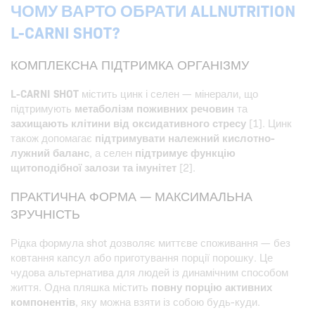
ЧОМУ ВАРТО ОБРАТИ ALLNUTRITION
L-CARNI SHOT?
КОМПЛЕКСНА ПІДТРИМКА ОРГАНІЗМУ
L-CARNI SHOT
містить цинк і селен — мінерали, що
підтримують
метаболізм поживних речовин
та
захищають клітини від оксидативного стресу
[1]. Цинк
також допомагає
підтримувати належний кислотно-
лужний баланс
, а селен
підтримує функцію
щитоподібної залози та імунітет
[2].
ПРАКТИЧНА ФОРМА — МАКСИМАЛЬНА
ЗРУЧНІСТЬ
Рідка формула shot дозволяє миттєве споживання — без
ковтання капсул або приготування порції порошку. Це
чудова альтернатива для людей із динамічним способом
життя. Одна пляшка містить
повну порцію активних
компонентів
, яку можна взяти із собою будь-куди.