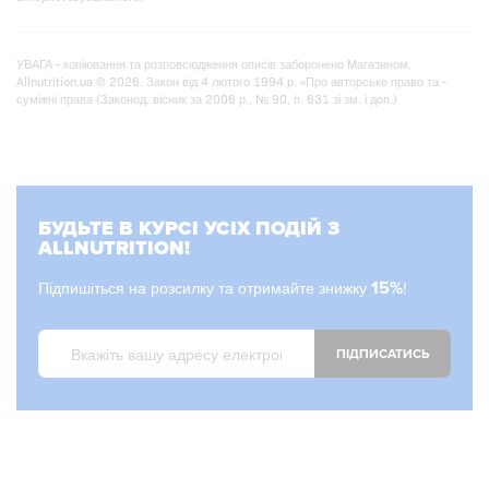
УВАГА - копіювання та розповсюдження описів заборонено Магазином.
Allnutrition.ua © 2026. Закон від 4 лютого 1994 р. «Про авторське право та -
суміжні права (Законод. вісник за 2006 р., № 90, п. 631 зі зм. і доп.)
БУДЬТЕ В КУРСІ УСІХ ПОДІЙ З
ALLNUTRITION!
Підпишіться на розсилку та отримайте знижку
15%
!
ПІДПИСАТИСЬ