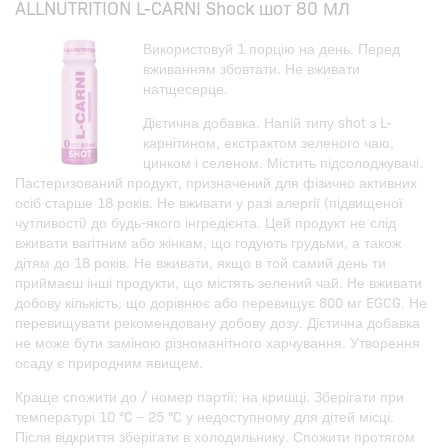
ALLNUTRITION L-CARNI Shock шот 80 МЛ
Використовуй 1 порцію на день. Перед
вживанням збовтати. Не вживати
натщесерце.
Дієтична добавка. Напій типу shot з L-
карнітином, екстрактом зеленого чаю,
цинком і селеном. Містить підсолоджувачі.
Пастеризований продукт, призначений для фізично активних
осіб старше 18 років. Не вживати у разі алергії (підвищеної
чутливості) до будь-якого інгредієнта. Цей продукт не слід
вживати вагітним або жінкам, що годують грудьми, а також
дітям до 18 років. Не вживати, якщо в той самий день ти
приймаєш інші продукти, що містять зелений чай. Не вживати
добову кількість, що дорівнює або перевищує 800 мг EGCG. Не
перевищувати рекомендовану добову дозу. Дієтична добавка
не може бути заміною різноманітного харчування. Утворення
осаду є природним явищем.
Краще спожити до / номер партії: на кришці. Зберігати при
температурі 10 °C – 25 °C у недоступному для дітей місці.
Після відкриття зберігати в холодильнику. Спожити протягом