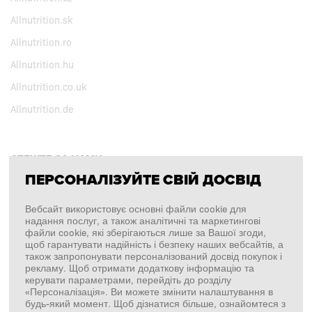
Allnutrition.sk
Allnutrition.ro
Allnutrition.hu
Allnutrition.co.uk
Allnutrition.de
СТЕЖТЕ ЗА НАМИ
ПЕРСОНАЛІЗУЙТЕ СВІЙ ДОСВІД
Facebook
Вебсайт використовує основні файли cookie для
надання послуг, а також аналітичні та маркетингові
Instagram
файли cookie, які зберігаються лише за Вашої згоди,
щоб гарантувати надійність і безпеку наших вебсайтів, а
Copyright © 2026
SFD S. A.
також запропонувати персоналізований досвід покупок і
рекламу. Щоб отримати додаткову інформацію та
керувати параметрами, перейдіть до розділу
«Персоналізація». Ви можете змінити налаштування в
будь-який момент. Щоб дізнатися більше, ознайомтеся з
ПЛАТЕЖІ ОБРОБЛЯЄ