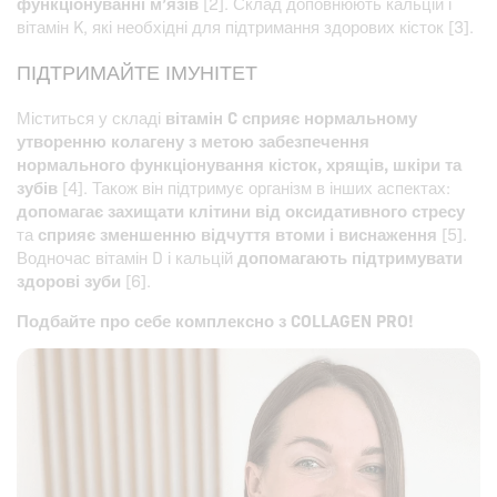
функціонуванні м’язів
[2]. Склад доповнюють кальцій і
вітамін K, які необхідні для підтримання здорових кісток [3].
ПІДТРИМАЙТЕ ІМУНІТЕТ
Міститься у складі
вітамін C сприяє нормальному
утворенню колагену з метою забезпечення
нормального функціонування кісток, хрящів, шкіри та
зубів
[4]. Також він підтримує організм в інших аспектах:
допомагає захищати клітини від оксидативного стресу
та
сприяє зменшенню відчуття втоми і виснаження
[5].
Водночас вітамін D і кальцій
допомагають підтримувати
здорові зуби
[6].
Подбайте про себе комплексно з COLLAGEN PRO!