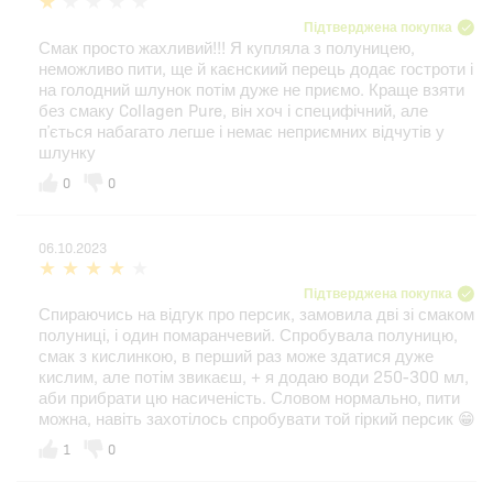
Підтверджена покупка
Смак просто жахливий!!! Я купляла з полуницею,
неможливо пити, ще й каєнскиий перець додає гостроти і
на голодний шлунок потім дуже не приємо. Краще взяти
без смаку Collagen Pure, він хоч і специфічний, але
пʼється набагато легше і немає неприємних відчутів у
шлунку
0
0
06.10.2023
Підтверджена покупка
Спираючись на відгук про персик, замовила дві зі смаком
полуниці, і один помаранчевий. Спробувала полуницю,
смак з кислинкою, в перший раз може здатися дуже
кислим, але потім звикаєш, + я додаю води 250-300 мл,
аби прибрати цю насиченість. Словом нормально, пити
можна, навіть захотілось спробувати той гіркий персик 😁
1
0