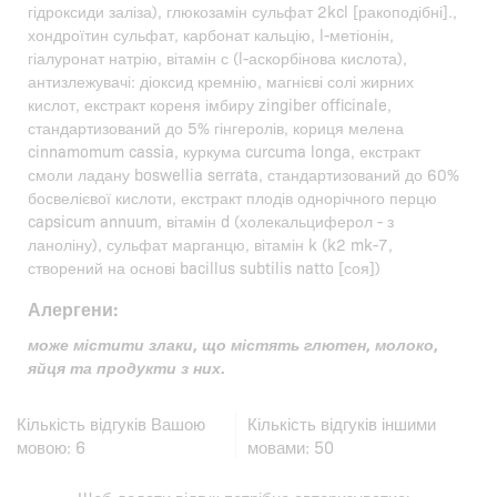
гідроксиди заліза), глюкозамін сульфат 2kcl [ракоподібні].,
хондроїтин сульфат, карбонат кальцію, l-метіонін,
гіалуронат натрію, вітамін с (l-аскорбінова кислота),
антизлежувачі: діоксид кремнію, магнієві солі жирних
кислот, екстракт кореня імбиру zingiber officinale,
стандартизований до 5% гінгеролів, кориця мелена
cinnamomum cassia, куркума curcuma longa, екстракт
смоли ладану boswellia serrata, стандартизований до 60%
босвелієвої кислоти, екстракт плодів однорічного перцю
capsicum annuum, вітамін d (холекальциферол - з
ланоліну), сульфат марганцю, вітамін k (k2 mk-7,
створений на основі bacillus subtilis natto [соя])
Алергени:
може містити злаки, що містять глютен, молоко,
яйця та продукти з них.
Кількість відгуків Вашою
Кількість відгуків іншими
мовою:
6
мовами:
50