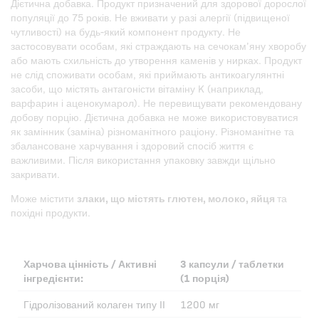
Дієтична добавка. Продукт призначений для здорової дорослої
популяції до 75 років. Не вживати у разі алергії (підвищеної
чутливості) на будь-який компонент продукту. Не
застосовувати особам, які страждають на сечокам’яну хворобу
або мають схильність до утворення каменів у нирках. Продукт
не слід споживати особам, які приймають антикоагулянтні
засоби, що містять антагоністи вітаміну K (наприклад,
варфарин і аценокумарол). Не перевищувати рекомендовану
добову порцію. Дієтична добавка не може використовуватися
як замінник (заміна) різноманітного раціону. Різноманітне та
збалансоване харчування і здоровий спосіб життя є
важливими. Після використання упаковку завжди щільно
закривати.
Може містити
злаки, що містять глютен, молоко, яйця
та
похідні продукти.
Харчова цінність / Активні
3 капсули / таблетки
інгредієнти:
(1 порція)
Гідролізований колаген типу II
1200 мг