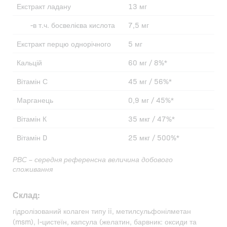
Екстракт ладану
13 мг
-в т.ч. босвелієва кислота
7,5 мг
Екстракт перцю однорічного
5 мг
Кальцій
60 мг / 8%*
Вітамін С
45 мг / 56%*
Марганець
0,9 мг / 45%*
Вітамін К
35 мкг / 47%*
Вітамін D
25 мкг / 500%*
РВС – середня референсна величина добового
споживання
Склад:
гідролізований колаген типу ii, метилсульфонілметан
(msm), l-цистеїн, капсула (желатин, барвник: оксиди та