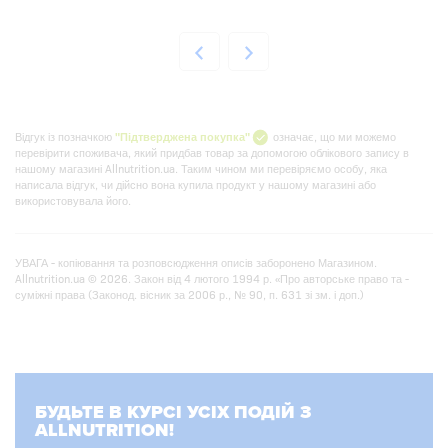
Відгук із позначкою
"Підтверджена покупка"
означає, що ми можемо
перевірити споживача, який придбав товар за допомогою облікового запису в
нашому магазині Allnutrition.ua. Таким чином ми перевіряємо особу, яка
написала відгук, чи дійсно вона купила продукт у нашому магазині або
використовувала його.
УВАГА - копіювання та розповсюдження описів заборонено Магазином.
Allnutrition.ua © 2026. Закон від 4 лютого 1994 р. «Про авторське право та -
суміжні права (Законод. вісник за 2006 р., № 90, п. 631 зі зм. і доп.)
БУДЬТЕ В КУРСІ УСІХ ПОДІЙ З
ALLNUTRITION!