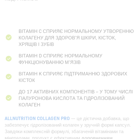
ВІТАМІН C СПРИЯЄ НОРМАЛЬНОМУ УТВОРЕННЮ
КОЛАГЕНУ ДЛЯ ЗДОРОВ’Я ШКІРИ, КІСТОК,
ХРЯЩІВ І ЗУБІВ
ВІТАМІН D СПРИЯЄ НОРМАЛЬНОМУ
ФУНКЦІОНУВАННЮ М’ЯЗІВ
ВІТАМІН K СПРИЯЄ ПІДТРИМАННЮ ЗДОРОВИХ
КІСТОК
ДО 17 АКТИВНИХ КОМПОНЕНТІВ – У ТОМУ ЧИСЛІ
ГІАЛУРОНОВА КИСЛОТА ТА ГІДРОЛІЗОВАНИЙ
КОЛАГЕН
ALLNUTRITION COLLAGEN PRO
— це дієтична добавка, що
забезпечує гідролізований колаген у зручній формі капсул.
Завдяки комплексній формулі, збагаченій вітамінами та
мінералами, продукт є ефективним
доповненням