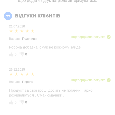
Щоб додати відгук потрібно
авторизуватись
.
ВІДГУКИ КЛІЄНТІВ
21.07.2026
Підтверджена покупка
Варіант:
Полуниця
Робоча добавка, смак не кожному зайде
0
0
26.12.2025
Підтверджена покупка
Варіант:
Персик
Продукт за свої гроші досить не поганий. Гарно
розчиняються . Смак смачний .
0
0