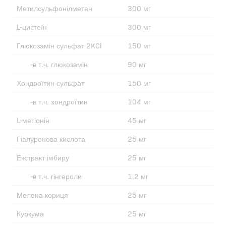
Метилсульфонілметан
300 мг
L-цистеїн
300 мг
Глюкозамін сульфат 2KCl
150 мг
-в т.ч. глюкозамін
90 мг
Хондроїтин сульфат
150 мг
-в т.ч. хондроїтин
104 мг
L-метіонін
45 мг
Гіалуронова кислота
25 мг
Екстракт імбиру
25 мг
-в т.ч. гінгероли
1,2 мг
Мелена кориця
25 мг
Куркума
25 мг