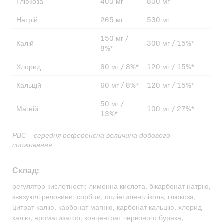
Глюкоза
400 мг
800 мг
Натрій
265 мг
530 мг
150 мг /
Калій
300 мг / 15%*
8%*
Хлорид
60 мг / 8%*
120 мг / 15%*
Кальцій
60 мг / 8%*
120 мг / 15%*
50 мг /
Магній
100 мг / 27%*
13%*
РВС – середня референсна величина добового
споживання
Склад:
регулятор кислотності: лимонна кислота, бікарбонат натрію,
звязуючі речовини: сорбіти, поліетиленгліколь; глюкоза,
цитрат калію, карбонат магнію, карбонат кальцію, хлорид
калію, ароматизатор, концентрат червоного буряка,