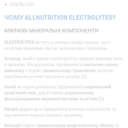
АПЕЛЬСИН.
ЧОМУ ALLNUTRITION ELECTROLYTES?
КЛЮЧОВІ МІНЕРАЛЬНІ КОМПОНЕНТИ
ELECTROLYTES
містить у своєму складі глюкозу, що є
особливо важливим під час виснажливих тренувань.
Хлорид
, який є одним з електролітів, відіграє важливу роль
в організмі. Він допомагає підтримувати
кислотно-лужну
рівновагу
і сприяє
правильному травленню
шляхом
вироблення соляної кислоти в шлунку [1].
Калій
не тільки допомагає підтримувати
нормальний
кров'яний тиск
, але й сприяє
нормальному
функціонуванню нервової системи та м'язів
[2].
Натрій
додано для заміщення втрачених електролітів та
відновлення водного балансу організму.
Кальцій
сприяє
правильному енергетичному обміну
та