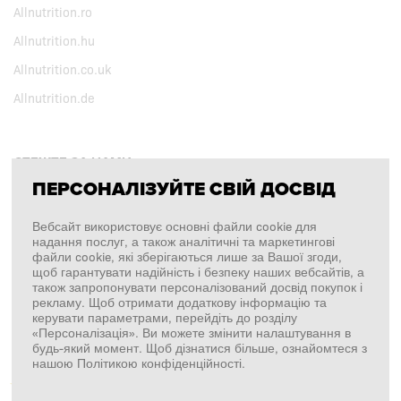
Allnutrition.ro
Allnutrition.hu
Allnutrition.co.uk
Allnutrition.de
СТЕЖТЕ ЗА НАМИ
ПЕРСОНАЛІЗУЙТЕ СВІЙ ДОСВІД
Facebook
Вебсайт використовує основні файли cookie для
надання послуг, а також аналітичні та маркетингові
Instagram
файли cookie, які зберігаються лише за Вашої згоди,
щоб гарантувати надійність і безпеку наших вебсайтів, а
Copyright © 2026
SFD S. A.
також запропонувати персоналізований досвід покупок і
рекламу. Щоб отримати додаткову інформацію та
керувати параметрами, перейдіть до розділу
«Персоналізація». Ви можете змінити налаштування в
будь-який момент. Щоб дізнатися більше, ознайомтеся з
ПЛАТЕЖІ ОБРОБЛЯЄ
нашою Політикою конфіденційності.