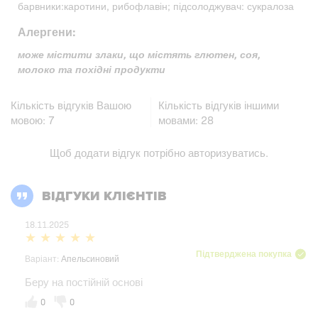
барвники:каротини, рибофлавін; підсолоджувач: сукралоза
Алергени:
може містити злаки, що містять глютен, соя,
молоко та похідні продукти
Кількість відгуків Вашою
Кількість відгуків іншими
мовою:
7
мовами:
28
Щоб додати відгук потрібно
авторизуватись
.
ВІДГУКИ КЛІЄНТІВ
18.11.2025
Підтверджена покупка
Варіант:
Апельсиновий
Беру на постійній основі
0
0