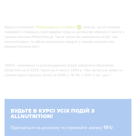
Відгук із позначкою
"Підтверджена покупка"
означає, що ми можемо
перевірити споживача, який придбав товар за допомогою облікового запису в
нашому магазині Allnutrition.ua. Таким чином ми перевіряємо особу, яка
написала відгук, чи дійсно вона купила продукт у нашому магазині або
використовувала його.
УВАГА - копіювання та розповсюдження описів заборонено Магазином.
Allnutrition.ua © 2026. Закон від 4 лютого 1994 р. «Про авторське право та -
суміжні права (Законод. вісник за 2006 р., № 90, п. 631 зі зм. і доп.)
БУДЬТЕ В КУРСІ УСІХ ПОДІЙ З
ALLNUTRITION!
Підпишіться на розсилку та отримайте знижку
15%
!