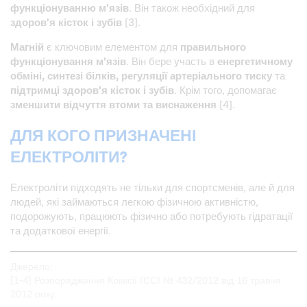
функціонуванню м'язів
. Він також необхідний для
здоров'я кісток і зубів
[3].
Магній
є ключовим елементом для
правильного
функціонування м'язів
. Він бере участь в
енергетичному
обміні, синтезі білків, регуляції артеріального тиску
та
підтримці здоров'я кісток і зубів
. Крім того, допомагає
зменшити відчуття втоми та виснаження
[4].
ДЛЯ КОГО ПРИЗНАЧЕНІ
ЕЛЕКТРОЛІТИ?
Електроліти підходять не тільки для спортсменів, але й для
людей, які займаються легкою фізичною активністю,
подорожують, працюють фізично або потребують гідратації
та додаткової енергії.
Джерело:
[1-4] Розпорядження Комісії (ЄС) № 432/2012 від 16 травня
2012 року.