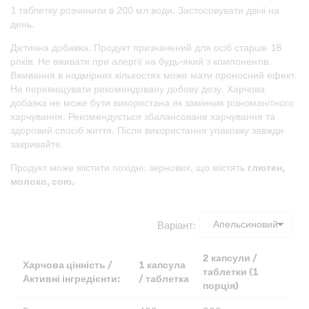
1 таблетку розчинити в 200 мл води. Застосовувати двічі на
день.
Дієтична добавка. Продукт призначений для осіб старше 18
років. Не вживати при алергії на будь-який з компонентів.
Вживання в надмірних кількостях може мати проносний ефект.
Не перевищувати рекомендовану добову дозу. Харчова
добавка не може бути використана як замінник різноманітного
харчування. Рекомендується збалансоване харчування та
здоровий спосіб життя. Після використання упаковку завжди
закривайте.
Продукт може містити похідні: зернових, що містять
глютен,
молоко, сою.
Варіант:
2 капсули /
Харчова цінність /
1 капсула
таблетки (1
Активні інгредієнти:
/ таблетка
порція)