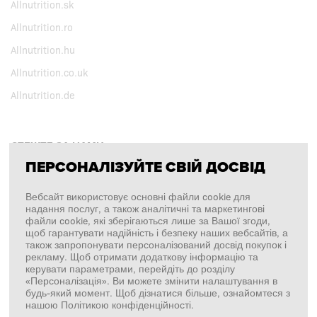
Allnutrition.sk
Allnutrition.ro
Allnutrition.hu
Allnutrition.co.uk
Allnutrition.de
СТЕЖТЕ ЗА НАМИ
ПЕРСОНАЛІЗУЙТЕ СВІЙ ДОСВІД
Facebook
Вебсайт використовує основні файли cookie для
надання послуг, а також аналітичні та маркетингові
Instagram
файли cookie, які зберігаються лише за Вашої згоди,
щоб гарантувати надійність і безпеку наших вебсайтів, а
Copyright © 2026
SFD S. A.
також запропонувати персоналізований досвід покупок і
рекламу. Щоб отримати додаткову інформацію та
керувати параметрами, перейдіть до розділу
«Персоналізація». Ви можете змінити налаштування в
будь-який момент. Щоб дізнатися більше, ознайомтеся з
ПЛАТЕЖІ ОБРОБЛЯЄ
нашою Політикою конфіденційності.