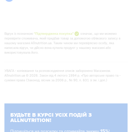
Відгук із позначкою
"Підтверджена покупка"
означає, що ми можемо
перевірити споживача, який придбав товар за допомогою облікового запису в
нашому магазині Allnutrition.ua. Таким чином ми перевіряємо особу, яка
написала відгук, чи дійсно вона купила продукт у нашому магазині або
використовувала його.
УВАГА - копіювання та розповсюдження описів заборонено Магазином.
Allnutrition.ua © 2026. Закон від 4 лютого 1994 р. «Про авторське право та -
суміжні права (Законод. вісник за 2006 р., № 90, п. 631 зі зм. і доп.)
БУДЬТЕ В КУРСІ УСІХ ПОДІЙ З
ALLNUTRITION!
Підпишіться на розсилку та отримайте знижку
15%
!