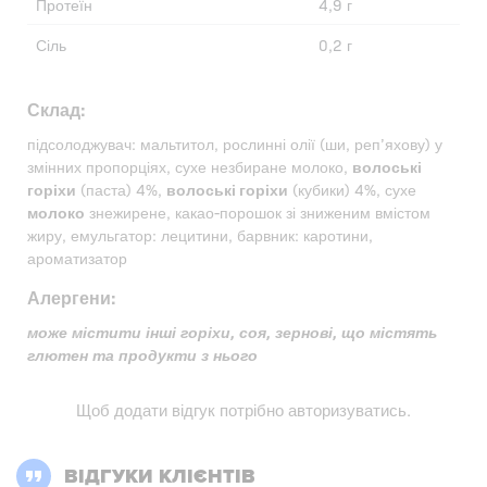
Протеїн
4,9 г
Сіль
0,2 г
Склад:
підсолоджувач: мальтитол, рослинні олії (ши, реп’яхову) у
змінних пропорціях, сухе незбиране молоко,
волоські
горіхи
(паста) 4%,
волоські горіхи
(кубики) 4%, сухе
молоко
знежирене, какао-порошок зі зниженим вмістом
жиру, емульгатор: лецитини, барвник: каротини,
ароматизатор
Алергени:
може містити інші горіхи, соя, зернові, що містять
глютен та продукти з нього
Щоб додати відгук потрібно
авторизуватись
.
ВІДГУКИ КЛІЄНТІВ