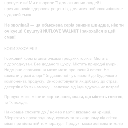
пропустити! Ми створили її для активних людей і
прихильників здорових рецептів, для яких найважливішим є
чудовий смак.
Не зволікай — ця обмежена серія зникне швидше, ніж ти
очікуєш! Скуштуй NUTLOVE WALNUT і закохайся в цей
смак!
КОЛИ ЗАХОЧЕШ!
Горіховий крем із шматочками грецьких горіхів. Містить
підсолоджувач. Без доданого цукру. Містить природні цукри.
Надмірне споживання може мати проносний ефект. Не
вживати у разі алергії (підвищеної чутливості) до будь-якого
компонента продукту. Використовувати як добавку до страв,
десертів або як намазку – залежно від індивідуальних потреб.
Продукт може містити
горіхи, сою, злаки, що містять глютен
,
та їх похідні.
Найкраще спожити до / номер партії: вказано на кришці.
Зберігати у прохолодному, сухому та захищеному від світла
місці при кімнатній температурі. Продукт може змінювати колір