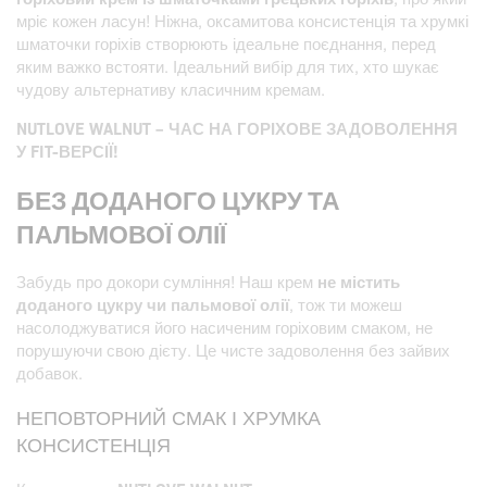
мріє кожен ласун! Ніжна, оксамитова консистенція та хрумкі
шматочки горіхів створюють ідеальне поєднання, перед
яким важко встояти. Ідеальний вибір для тих, хто шукає
чудову альтернативу класичним кремам.
NUTLOVE WALNUT – ЧАС НА ГОРІХОВЕ ЗАДОВОЛЕННЯ
У FIT-ВЕРСІЇ!
БЕЗ ДОДАНОГО ЦУКРУ ТА
ПАЛЬМОВОЇ ОЛІЇ
Забудь про докори сумління! Наш крем
не містить
доданого цукру чи пальмової олії
, тож ти можеш
насолоджуватися його насиченим горіховим смаком, не
порушуючи свою дієту. Це чисте задоволення без зайвих
добавок.
НЕПОВТОРНИЙ СМАК І ХРУМКА
КОНСИСТЕНЦІЯ