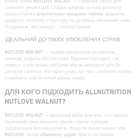
Кожна ложка
NUTLOVE WALNUT
— справжнє свято для
смакових рецепторів. Гладка кремова основа ідеально
поєднується з
шматочками грецьких горіхів
, додаючи
продукту особливу структуру та ще більш насичений смак.
Поєднання, яке закохує з першої ложки!
ІДЕАЛЬНИЙ ДО ТВОЇХ УЛЮБЛЕНИХ СТРАВ
NUTLOVE WALNUT
— чудове доповнення до омлетів,
млинців, вафель або вівсянки. Відмінно підходить і як
перекус із рисовими хлібцями або як інгредієнт для fit-
десертів і випічки. Ми гарантуємо, що твої улюблені страви
отримають зовсім новий рівень смаку!
ДЛЯ КОГО ПІДХОДИТЬ ALLNUTRITION
NUTLOVE WALNUT?
NUTLOVE WALNUT
— ідеальний вибір для всіх, хто любить
насичений смак грецьких горіхів і шукає солодке
задоволення без компромісів. Якщо ти фанат нашої серії
NUTLOVE
, то цю
обмежену серію
просто не можна