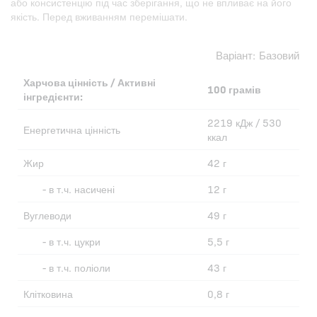
або консистенцію під час зберігання, що не впливає на його
якість. Перед вживанням перемішати.
Варіант:
Базовий
Харчова цінність / Активні
100 грамів
інгредієнти:
2219 кДж / 530
Енергетична цінність
ккал
Жир
42 г
- в т.ч. насичені
12 г
Вуглеводи
49 г
- в т.ч. цукри
5,5 г
- в т.ч. поліоли
43 г
Клітковина
0,8 г