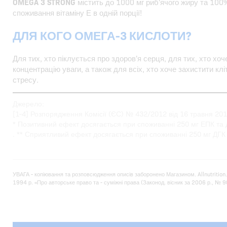
OMEGA 3 STRONG
містить до 1000 мг риб'ячого жиру та 10
споживання вітаміну Е в одній порції!
ДЛЯ КОГО ОМЕГА-3 КИСЛОТИ?
Для тих, хто піклується про здоров'я серця, для тих, хто хоче
концентрацію уваги, а також для всіх, хто хоче захистити кл
стресу.
Джерело:
[1-4] Розпорядження Комісії (ЄС) № 432/2012 від 16 травня 201
* Позитивний ефект досягається при споживанні 250 мг ЕПК та 
. ** Сприятливий ефект досягається при споживанні 250 мг ДГК
УВАГА - копіювання та розповсюдження описів заборонено Магазином. Allnutrition
1994 р. «Про авторське право та - суміжні права (Законод. вісник за 2006 р., № 90, 