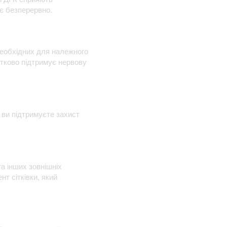
є безперервно.
 необхідних для належного
атково підтримує нервову
 ви підтримуєте захист
та інших зовнішніх
нт сітківки, який