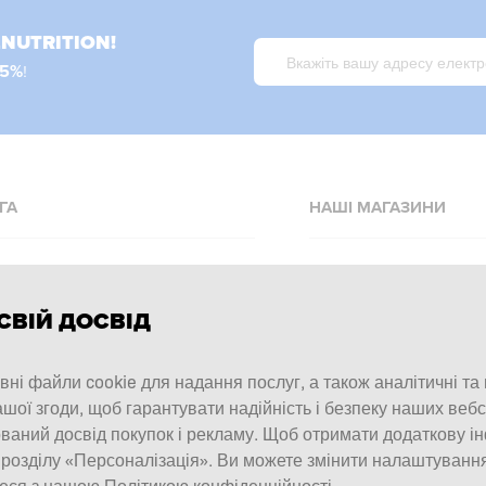
LNUTRITION!
15%
!
ГА
НАШІ МАГАЗИНИ
допомоги
Allnutrition.cz
Allnutrition.sk
та оплата
СВІЙ ДОСВІД
Allnutrition.ro
окупок
ні файли cookie для надання послуг, а також аналітичні та
Allnutrition.hu
ції
шої згоди, щоб гарантувати надійність і безпеку наших вебс
Allnutrition.co.uk
бавок
ваний досвід покупок і рекламу. Щоб отримати додаткову і
Allnutrition.de
ї та повернення
 розділу «Персоналізація». Ви можете змінити налаштуванн
еся з нашою Політикою конфіденційності.