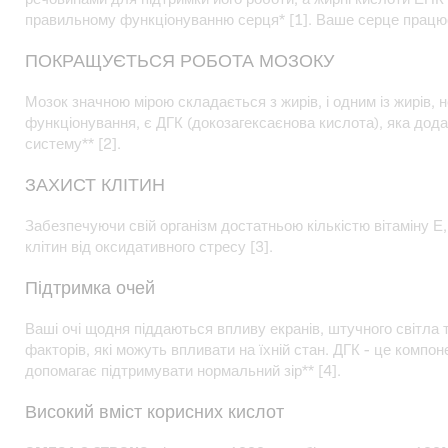
правильному функціонуванню серця* [1]. Ваше серце працю
ПОКРАЩУЄТЬСЯ РОБОТА МОЗОКУ
Мозок значною мірою складається з жирів, і одним із жирів,
функціонування, є ДГК (докозагексаєнова кислота), яка дод
систему** [2].
ЗАХИСТ КЛІТИН
Забезпечуючи свій організм достатньою кількістю вітаміну Е,
клітин від оксидативного стресу [3].
Підтримка очей
Ваші очі щодня піддаються впливу екранів, штучного світла 
факторів, які можуть впливати на їхній стан. ДГК - це компоне
допомагає підтримувати нормальний зір** [4].
Високий вміст корисних кислот