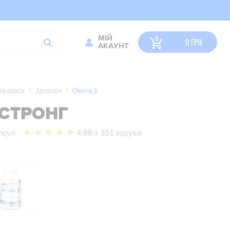
МІЙ
0
ГРН
АКАУНТ
та краса
Здоровя
Омега 3
 СТРОНГ
псул
4,96 з 351 відгуків