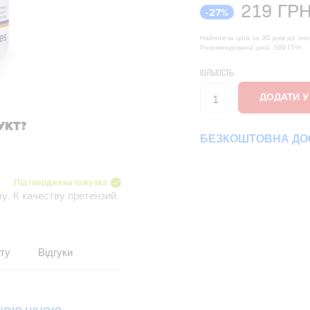
219
ГР
-27%
Найнижча ціна за 30 днів до зн
Рекомендована ціна: 399 ГРН
КІЛЬКІСТЬ:
УКТ?
БЕЗКОШТОВНА ДОС
Підтверджена покупка
у. К качеству претензий
ту
Відгуки