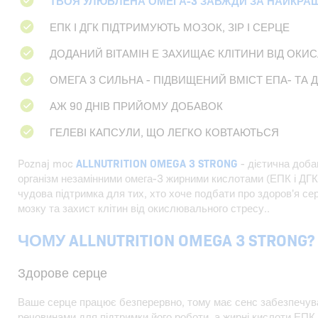
ТВОЯ УЛЮБЛЕНА ОМЕГА-3 ЗАВЖДИ ЗА НАЙКРА
ЕПК І ДГК ПІДТРИМУЮТЬ МОЗОК, ЗІР І СЕРЦЕ
ДОДАНИЙ ВІТАМІН Е ЗАХИЩАЄ КЛІТИНИ ВІД ОК
ОМЕГА 3 СИЛЬНА - ПІДВИЩЕНИЙ ВМІСТ ЕПА- ТА 
АЖ 90 ДНІВ ПРИЙОМУ ДОБАВОК
ГЕЛЕВІ КАПСУЛИ, ЩО ЛЕГКО КОВТАЮТЬСЯ
Poznaj moc
ALLNUTRITION OMEGA 3 STRONG
- дієтична доба
організм незамінними омега-3 жирними кислотами (ЕПК і ДГК)
чудова підтримка для тих, хто хоче подбати про здоров'я се
мозку та захист клітин від окислювального стресу..
ЧОМУ ALLNUTRITION OMEGA 3 STRONG?
Здорове серце
Ваше серце працює безперервно, тому має сенс забезпечув
речовинами для підтримки його роботи, а жирні кислоти ЕПК