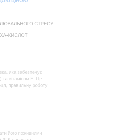
ЩОЮ ЦІНОЮ
ИСЛЮВАЛЬНОГО СТРЕСУ
ДХА-КИСЛОТ
вка, яка забезпечує
 та вітаміном Е. Це
рця, правильну роботу
ати його поживними
 і ДГК сприяють