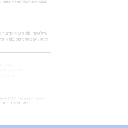
0% рекомендованої норми
 підтримати зір, пам'ять і
ітини від окислювального
2 року.
ДГК на добу.
 на день.
.ua © 2026. Закон від 4 лютого
п. 631 зі зм. і доп.)