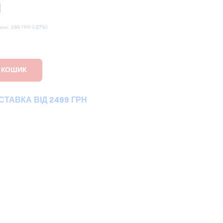
Н
ижки:
299 ГРН
(-27%)
ТАВКА ВІД 2499 ГРН