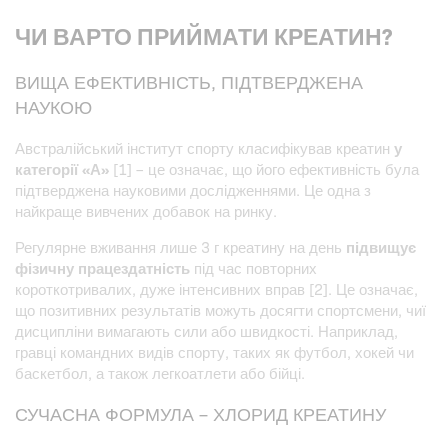
ЧИ ВАРТО ПРИЙМАТИ КРЕАТИН?
ВИЩА ЕФЕКТИВНІСТЬ, ПІДТВЕРДЖЕНА
НАУКОЮ
Австралійський інститут спорту класифікував креатин
у
категорії «А»
[1] – це означає, що його ефективність була
підтверджена науковими дослідженнями. Це одна з
найкраще вивчених добавок на ринку.
Регулярне вживання лише 3 г креатину на день
підвищує
фізичну працездатність
під час повторних
короткотривалих, дуже інтенсивних вправ [2]. Це означає,
що позитивних результатів можуть досягти спортсмени, чиї
дисципліни вимагають сили або швидкості. Наприклад,
гравці командних видів спорту, таких як футбол, хокей чи
баскетбол, а також легкоатлети або бійці.
СУЧАСНА ФОРМУЛА – ХЛОРИД КРЕАТИНУ