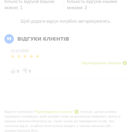
Кількість відгуків Вашою
Кількість відгуків іншими
мовою:
1
мовами:
2
Щоб додати відгук потрібно
авторизуватись
.
ВІДГУКИ КЛІЄНТІВ
12.03.2025
Підтверджена покупка
0
0
Відгук із позначкою
"Підтверджена покупка"
означає, що ми можемо
перевірити споживача, який придбав товар за допомогою облікового запису в
нашому магазині Allnutrition.ua. Таким чином ми перевіряємо особу, яка
написала відгук, чи дійсно вона купила продукт у нашому магазині або
використовувала його.