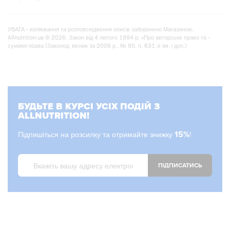
УВАГА - копіювання та розповсюдження описів заборонено Магазином.
Allnutrition.ua © 2026. Закон від 4 лютого 1994 р. «Про авторське право та -
суміжні права (Законод. вісник за 2006 р., № 90, п. 631 зі зм. і доп.)
БУДЬТЕ В КУРСІ УСІХ ПОДІЙ З
ALLNUTRITION!
Підпишіться на розсилку та отримайте знижку
15%
!
ПІДПИСАТИСЬ