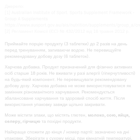
Джерело:
[1] Australian Institute of Sport. Sports Supplement Framework -
Group A Supplements
https://www.ausport.gov.au/ais/nutrition/supplements/group_a/cr
[2] Регламент Комісії (ЄС) № 432/2012 від 16 травня 2012 р.
Приймайте порцію продукту (3 таблетки) до 2 разів на день
перед тренуванням, запиваючи водою. Не перевищуйте
рекомендовану добову дозу (6 таблеток).
Харчова добавка. Продукт призначений для фізично активних
осіб старше 18 років. Не вживати у разі алергії (гіперчутливості)
на будь-який компонент. Не перевищувати рекомендовану
добову дозу. Харчова добавка не може використовуватися як
замінник різноманітного харчування. Рекомендується
збалансоване харчування та здоровий спосіб життя. Після
використання упаковку завжди щільно закривати.
Може містити злаки, що містять глютен,
молоко, сою, яйця,
селеру, гірчицю
та похідні продукти.
Найкраще спожити до кінця / номер партії: зазначено на дні
упаковки. Зберігати у сухому місці, при кімнатній температурі,