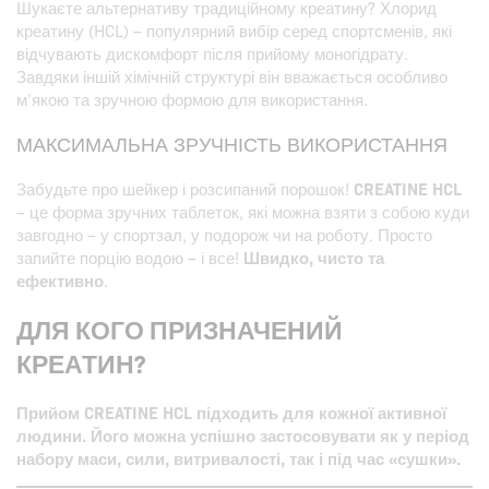
Шукаєте альтернативу традиційному креатину? Хлорид
креатину (HCL) – популярний вибір серед спортсменів, які
відчувають дискомфорт після прийому моногідрату.
Завдяки іншій хімічній структурі він вважається особливо
м’якою та зручною формою для використання.
МАКСИМАЛЬНА ЗРУЧНІСТЬ ВИКОРИСТАННЯ
Забудьте про шейкер і розсипаний порошок!
CREATINE HCL
– це форма зручних таблеток, які можна взяти з собою куди
завгодно – у спортзал, у подорож чи на роботу. Просто
запийте порцію водою – і все!
Швидко, чисто та
ефективно
.
ДЛЯ КОГО ПРИЗНАЧЕНИЙ
КРЕАТИН?
Прийом CREATINE HCL підходить для кожної активної
людини. Його можна успішно застосовувати як у період
набору маси, сили, витривалості, так і під час «сушки».