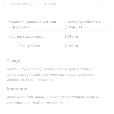
у недоступному для дітей місці.
Харчова цінність / Активні
3 капсули / таблетки
інгредієнти:
(1 порція)
Креатин гідрохлорид
1500 мг
- в т.ч. креатин
1185 мг
Склад:
креатин гідрохлорид, наповнювач: мікрокристалічна
целюлоза, крохмаль, антизлежувачі: діоксид кремнію,
магнієві солі жирних кислот
Алергени:
може містити злаки, що містять глютен, молоко,
соя, яйця та похідні продукти