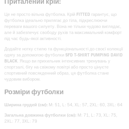
Приталений крій:
Це не просто вільна футболка. Крій
FITTED
гарантує, що
футболка ідеально прилягає до тіла, підкреслюючи
переваги вашого силуету. Вона не тільки чудово виглядає,
але й забезпечує свободу рухів та максимальний комфорт
під час будь-якої активності.
Додайте нотку стилю та функціональності до своєї колекції
одягу за допомогою футболки
SFD T-SHIRT PUMPING DAVID
BLACK
. Якщо ви прихильник інтенсивних тренувань у
спортзалі, бігу на свіжому повітрі або просто цінуєте
спортивний повсякденний образ, ця футболка стане
чудовим вибором.
Розміри футболки
Ширина грудей (см):
M: 51, L: 54, XL: 57, 2XL: 60, 3XL: 64
Загальна довжина футболки (см):
M: 71, L: 73, XL: 75,
2XL: 77, 3XL: 79