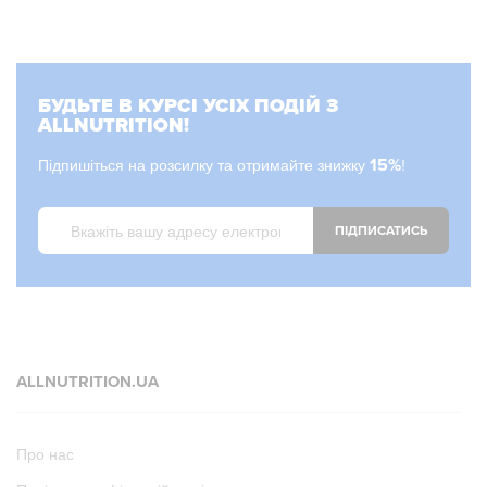
БУДЬТЕ В КУРСІ УСІХ ПОДІЙ З
ALLNUTRITION!
Підпишіться на розсилку та отримайте знижку
15%
!
ПІДПИСАТИСЬ
ALLNUTRITION.UA
Про нас