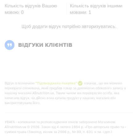
Кількість відгуків Вашою
Кількість відгуків іншими
мовою:
0
мовами:
1
Щоб додати відгук потрібно
авторизуватись
.
ВІДГУКИ КЛІЄНТІВ
Відгук із позначкою
"Підтверджена покупка"
означає, що ми можемо
перевірити споживача, який придбав товар за допомогою облікового запису в
нашому магазині Allnutrition.ua. Таким чином ми перевіряємо особу, яка
написала відгук, чи дійсно вона купила продукт у нашому магазині або
використовувала його.
УВАГА - копіювання та розповсюдження описів заборонено Магазином.
Allnutrition.ua © 2026. Закон від 4 лютого 1994 р. «Про авторське право та -
суміжні права (Законод. вісник за 2006 р., № 90, п. 631 зі зм. і доп.)