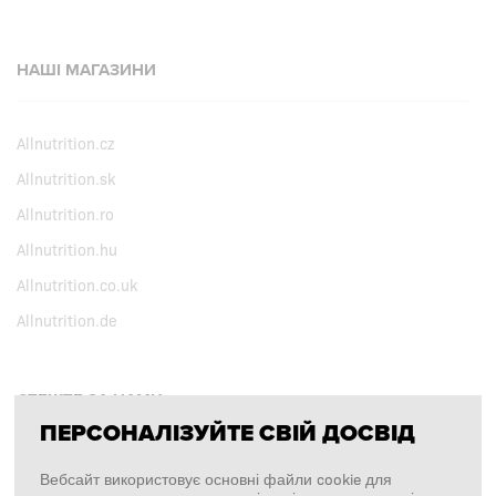
НАШІ МАГАЗИНИ
Allnutrition.cz
Allnutrition.sk
Allnutrition.ro
Allnutrition.hu
Allnutrition.co.uk
Allnutrition.de
СТЕЖТЕ ЗА НАМИ
ПЕРСОНАЛІЗУЙТЕ СВІЙ ДОСВІД
Facebook
Вебсайт використовує основні файли cookie для