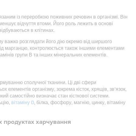
заним із переробкою поживних речовин в організмі. Він
меншує відчуття втоми. Його роль лежить в основі
відбуваються в клітинах.
у важко розглядати його дію окремо від ширшого
від марганцю, контролюється також іншими елементами
ітамінів групи В та інших мінеральних елементів.
рмуванню сполучної тканини. Ці дві сфери
х елементів організму, зокрема кісток, хрящів, зв’язок,
кий самостійно визначає стан кісткової системи.
ьцію,
вітаміну D
, білка, фосфору, магнію, цинку, вітаміну
х продуктах харчування