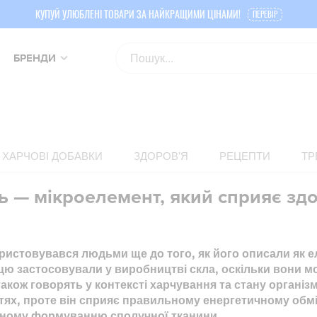
КУПУЙ УЛЮБЛЕНІ ТОВАРИ ЗА НАЙКРАЩИМИ ЦІНАМИ!
ПЕРЕВІР
БРЕНДИ
ХАРЧОВІ ДОБАВКИ
ЗДОРОВ'Я
РЕЦЕПТИ
ТР
 — мікроелемент, який сприяє здо
истовувався людьми ще до того, як його описали як е
ю застосовували у виробництві скла, оскільки вони мог
акож говорять у контексті харчування та стану організм
тях, проте він сприяє правильному енергетичному обмі
ному формуванню сполучної тканини.