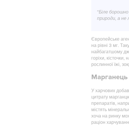
"
Біле борошно
природи, а не 
Європейське аге
на рівні 3 мг. Та
найбагатшому джер
горіхи, кісточки
рослинної їжі, зо
Марганець 
У харчових добав
цитрату марганцю
препаратів, напр
містять мінераль
хоча на ринку мож
раціон харчування