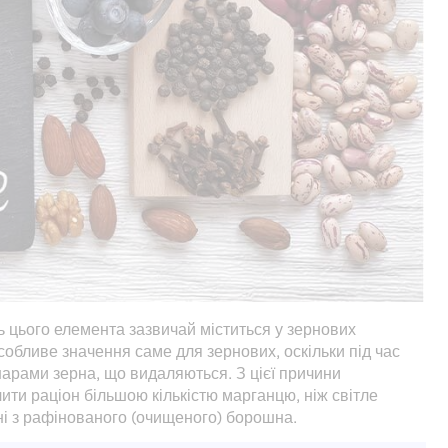
ь цього елемента зазвичай міститься у зернових
собливе значення саме для зернових, оскільки під час
арами зерна, що видаляються. З цієї причини
чити раціон більшою кількістю марганцю, ніж світле
і з рафінованого (очищеного) борошна.