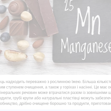
ець надходить переважно з рослинною їжею. Більша кількіст
им ступенем очищення, а також у горіхах і насінні. Це має о
інеральних речовин може втрачатися разом із зовнішніми ш
дукти, грубі крупи або натуральні пластівці можуть забезпе
обництво, дрібно очищене борошно та продукти, приготован