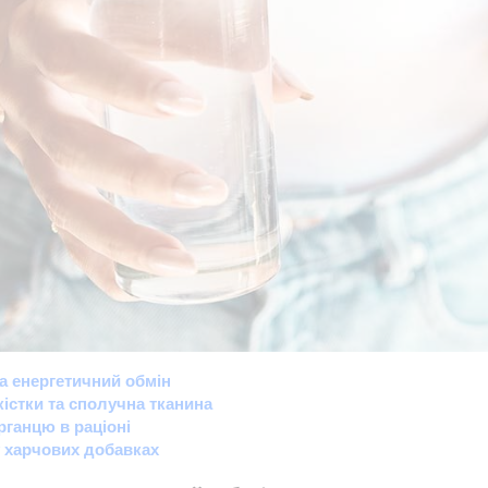
а енергетичний обмін
кістки та сполучна тканина
ганцю в раціоні
 харчових добавках