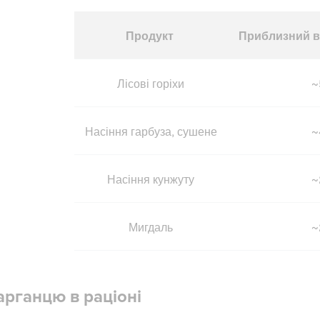
Продукт
Приблизний в
Лісові горіхи
~
Насіння гарбуза, сушене
~
Насіння кунжуту
~
Мигдаль
~
рганцю в раціоні