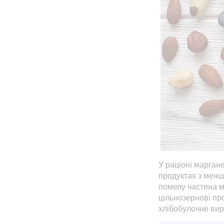
У раціоні марган
продуктах з менш
помелу частина м
цільнозернові про
хлібобулочне вир