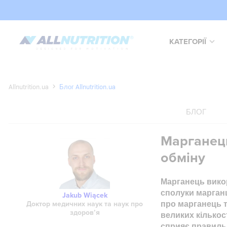
КАТЕГОРІЇ
Allnutrition.ua
Блог Allnutrition.ua
БЛОГ
Марганець
обміну
Марганець викор
сполуки марганц
Jakub Wiącek
про марганець т
Доктор медичних наук та наук про
здоров’я
великих кількос
сприяє правиль