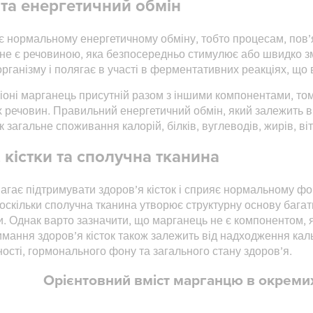
та енергетичний обмін
 нормальному енергетичному обміну, тобто процесам, пов’я
 і не є речовиною, яка безпосередньо стимулює або швидко з
рганізму і полягає в участі в ферментативних реакціях, що 
оні марганець присутній разом з іншими компонентами, том
 речовин. Правильний енергетичний обмін, який залежить 
к загальне споживання калорій, білків, вуглеводів, жирів, в
 кістки та сполучна тканина
гає підтримувати здоров’я кісток і сприяє нормальному фо
оскільки сполучна тканина утворює структурну основу багатьо
и. Однак варто зазначити, що марганець не є компонентом, я
мання здоров’я кісток також залежить від надходження кал
ності, гормонального фону та загального стану здоров’я.
Орієнтовний вміст марганцю в окреми