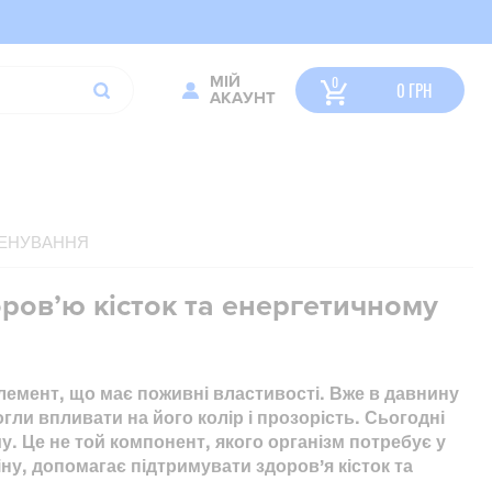
МІЙ
0
ГРН
АКАУНТ
ЕНУВАННЯ
ров’ю кісток та енергетичному
лемент, що має поживні властивості. Вже в давнину
ли впливати на його колір і прозорість. Сьогодні
у. Це не той компонент, якого організм потребує у
ну, допомагає підтримувати здоров’я кісток та