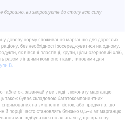
ве борошно, ви запрошуєте до столу всю силу
вану добову норму споживання марганцю для дорослих
у раціону, без необхідності зосереджуватися на одному,
дукти, як вівсяні пластівці, крупи, цільнозерновий хліб,
дить разом з іншими компонентами, типовими для
упи В.
о таблеток, зазвичай у вигляді глюконату марганцю,
ець також буває складовою багатокомпонентних
 спрямованих на зміцнення кісток, або продуктів, що
ній порції часто становлять близько 0,5–2 мг марганцю,
сування має відбуватися після аналізу, що враховує