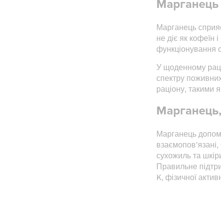
Марганець 
Марганець сприяє
не діє як кофеїн
функціонування о
У щоденному раці
спектру поживних
раціону, такими я
Марганець,
Марганець допома
взаємопов’язані, 
сухожиль та шкір
Правильне підтри
K, фізичної актив