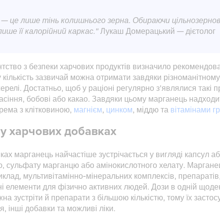
 — це лише тінь колишнього зерна. Обираючи цільнозерно
лише її калорійний каркас."
Лукаш Домерацький — дієтолог
нтство з безпеки харчових продуктів визначило рекомендо
ку кількість зазвичай можна отримати завдяки різноманітном
елі. Достатньо, щоб у раціоні регулярно з’являлися такі про
, насіння, бобові або какао. Завдяки цьому марганець надхо
крема з клітковиною,
магнієм
,
цинком
, міддю та
вітамінами гр
у харчових добавках
ках марганець найчастіше зустрічається у вигляді капсул аб
, сульфату марганцю або амінокислотного хелату. Марган
иклад, мультивітамінно-мінеральних комплексів, препаратів,
ні елементи для фізично активних людей. Дози в одній щоден
на зустріти й препарати з більшою кількістю, тому їх засто
, інші добавки та можливі ліки.